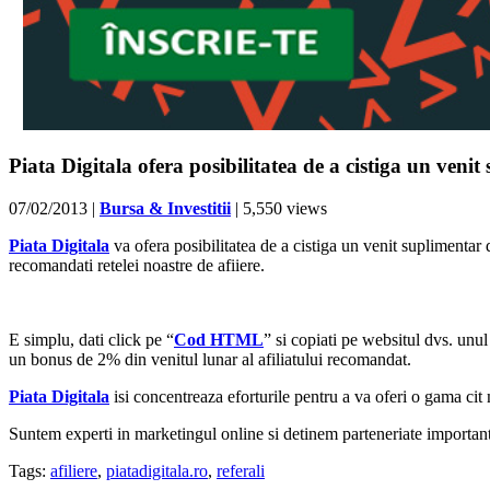
Piata Digitala ofera posibilitatea de a cistiga un veni
07/02/2013
|
Bursa & Investitii
| 5,550 views
Piata Digitala
va ofera posibilitatea de a cistiga un venit suplimentar
recomandati retelei noastre de afiiere.
E simplu, dati click pe “
Cod HTML
” si copiati pe websitul dvs. unul 
un bonus de 2% din venitul lunar al afiliatului recomandat.
Piata Digitala
isi concentreaza eforturile pentru a va oferi o gama cit 
Suntem experti in marketingul online si detinem parteneriate importan
Tags:
afiliere
,
piatadigitala.ro
,
referali