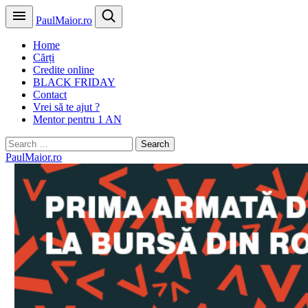
PaulMaior.ro
Home
Cărți
Credite online
BLACK FRIDAY
Contact
Vrei să te ajut ?
Mentor pentru 1 AN
Search
for:
PaulMaior.ro