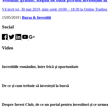
Vă invit joi, 30 mai 2019, intre orele 10:00 – 18:30 la Online Trad
15/05/2019
|
Bursa & Investitii
Social
Video
Investitiile românilor, între frică şi oportunitate
De ce și cum trebuie să investești la bursă
Despre Invest Club, de ce un portal pentru investitori și ce urme