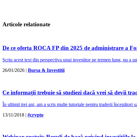
Articole relationate
De ce oferta ROCA FP din 2025 de administrare a Fo
Scriu acest text din perspectiva unui investitor pe termen lung, nu a 
26/01/2026
|
Bursa & Investitii
Ce informații trebuie să studiezi dacă vrei să devii tra
În ultimii trei ani, am a scris multe tutoriale pentru traderii începători 
13/11/2018
|
#crypto
Webinar gratuit: Reguli de bază privind investițiile la