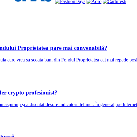
ndului Proprietatea pare mai convenabilă?
unuia care vrea sa scoata bani din Fondul Proprietatea cat mai repede p
der crypto profesionist?
sau aspiranți și a discutat despre indicatorii tehnici. În general, pe Inter
 bursă