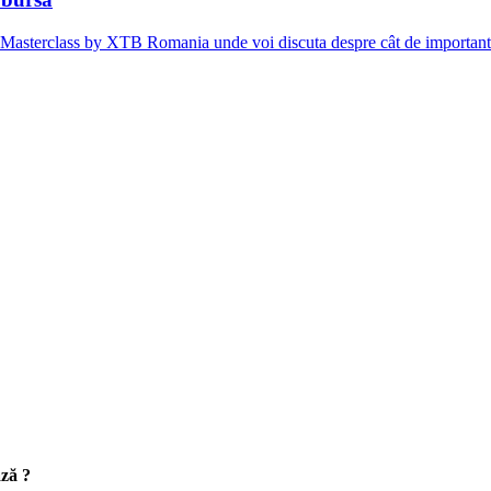
ing Masterclass by XTB Romania unde voi discuta despre cât de importa
ază ?