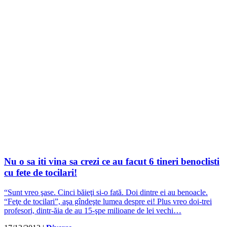
Nu o sa iti vina sa crezi ce au facut 6 tineri benoclisti
cu fete de tocilari!
“Sunt vreo şase. Cinci băieţi si-o fată. Doi dintre ei au benoacle.
“Feţe de tocilari”, aşa gîndeşte lumea despre ei! Plus vreo doi-trei
profesori, dintr-ăia de au 15-şpe milioane de lei vechi…