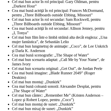
Cel mai bun actor în rol principal: Gary Oldman, pentru
„Darkest Hour”
Cea mai bună actriţă în rol principal: Frances McDormand,
pentru „Three Billboards outside Ebbing, Missouri”
Cel mai bun actor în rol secundar: Sam Rockwell, pentru
„Three Billboards outside Ebbing, Missouri”
Cea mai bună actriţă în rol secundar: Allison Jenney, pentru
„I, Tonya”
Cel mai bun film într-o limbă străină alta decât engleza: „Una
mujer fantástica”, de Sebastián Lelio
Cel mai bun lungmetraj de animaţie: „Coco”, de Lee Unkrich
şi Darla K. Anderson
Cea mai bună scenografie: „The Shape of Water”
Cel mai bun scenariu adaptat: „Call Me by Your Name”, de
James Ivory
Cel mai bun scenariu original: „Get Out”, de Jordan Peele
Cea mai bună imagine: „Blade Runner 2049” (Roger
Deakins)
Cel mai bun montaj: „Dunkirk”
Cea mai bună coloană sonoră: Alexandre Desplat, pentru
„The Shape of Water”
Cel mai bun cântec: „Remember Me” (Kristen Anderson –
Lopez şi Robert Lopez, pentru „Coco”)
Cel mai bun montaj de sunet: „Dunkirk”
Cel mai bun mixaj de sunet: „Dunkirk”