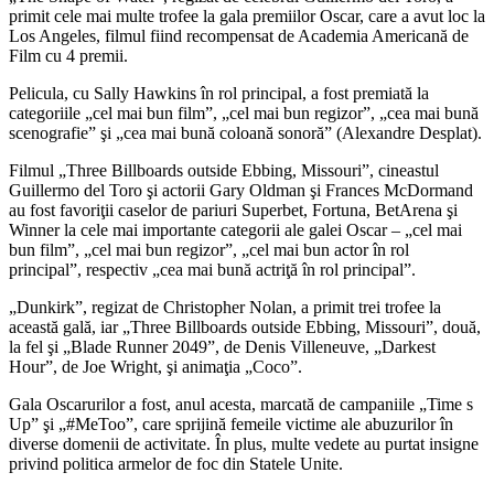
primit cele mai multe trofee la gala premiilor Oscar, care a avut loc la
Los Angeles, filmul fiind recompensat de Academia Americană de
Film cu 4 premii.
Pelicula, cu Sally Hawkins în rol principal, a fost premiată la
categoriile „cel mai bun film”, „cel mai bun regizor”, „cea mai bună
scenografie” şi „cea mai bună coloană sonoră” (Alexandre Desplat).
Filmul „Three Billboards outside Ebbing, Missouri”, cineastul
Guillermo del Toro şi actorii Gary Oldman şi Frances McDormand
au fost favoriţii caselor de pariuri Superbet, Fortuna, BetArena şi
Winner la cele mai importante categorii ale galei Oscar – „cel mai
bun film”, „cel mai bun regizor”, „cel mai bun actor în rol
principal”, respectiv „cea mai bună actriţă în rol principal”.
„Dunkirk”, regizat de Christopher Nolan, a primit trei trofee la
această gală, iar „Three Billboards outside Ebbing, Missouri”, două,
la fel şi „Blade Runner 2049”, de Denis Villeneuve, „Darkest
Hour”, de Joe Wright, şi animaţia „Coco”.
Gala Oscarurilor a fost, anul acesta, marcată de campaniile „Time s
Up” şi „#MeToo”, care sprijină femeile victime ale abuzurilor în
diverse domenii de activitate. În plus, multe vedete au purtat insigne
privind politica armelor de foc din Statele Unite.