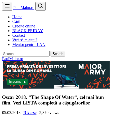
PaulMaior.ro
Home
Cărți
Credite online
BLACK FRIDAY
Contact
Vrei să te ajut ?
Mentor pentru 1 AN
Search
for:
PaulMaior.ro
Oscar 2018. ”The Shape Of Water”, cel mai bun
film. Vezi LISTA completă a câştigătorilor
05/03/2018
|
Diverse
| 2,379 views