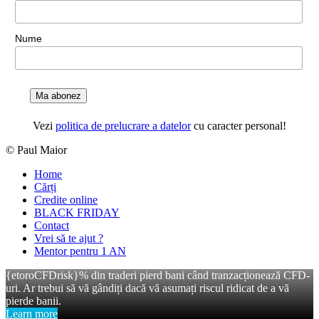
Nume
Ma abonez
Vezi
politica de prelucrare a datelor
cu caracter personal!
© Paul Maior
Home
Cărți
Credite online
BLACK FRIDAY
Contact
Vrei să te ajut ?
Mentor pentru 1 AN
{etoroCFDrisk}% din traderi pierd bani când tranzacționează CFD-
uri. Ar trebui să vă gândiți dacă vă asumați riscul ridicat de a vă
pierde banii.
Learn more