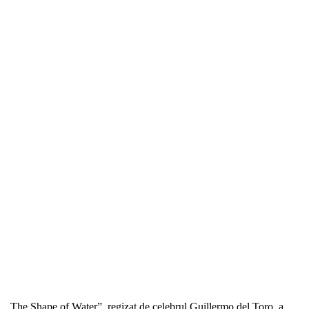
„The Shape of Water”, regizat de celebrul Guillermo del Toro, a