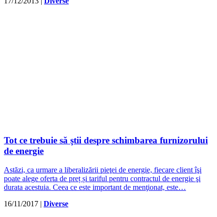
17/12/2013
|
Diverse
Tot ce trebuie să ştii despre schimbarea furnizorului
de energie
Astăzi, ca urmare a liberalizării pieţei de energie, fiecare client îşi
poate alege oferta de preț și tariful pentru contractul de energie şi
durata acestuia. Ceea ce este important de menţionat, este…
16/11/2017
|
Diverse