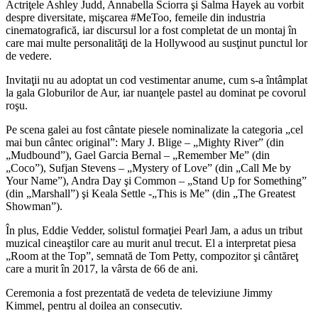
Actriţele Ashley Judd, Annabella Sciorra şi Salma Hayek au vorbit
despre diversitate, mişcarea #MeToo, femeile din industria
cinematografică, iar discursul lor a fost completat de un montaj în
care mai multe personalităţi de la Hollywood au susţinut punctul lor
de vedere.
Invitaţii nu au adoptat un cod vestimentar anume, cum s-a întâmplat
la gala Globurilor de Aur, iar nuanţele pastel au dominat pe covorul
roşu.
Pe scena galei au fost cântate piesele nominalizate la categoria „cel
mai bun cântec original”: Mary J. Blige – „Mighty River” (din
„Mudbound”), Gael Garcia Bernal – „Remember Me” (din
„Coco”), Sufjan Stevens – „Mystery of Love” (din „Call Me by
Your Name”), Andra Day şi Common – „Stand Up for Something”
(din „Marshall”) şi Keala Settle -„This is Me” (din „The Greatest
Showman”).
În plus, Eddie Vedder, solistul formaţiei Pearl Jam, a adus un tribut
muzical cineaştilor care au murit anul trecut. El a interpretat piesa
„Room at the Top”, semnată de Tom Petty, compozitor şi cântăreţ
care a murit în 2017, la vârsta de 66 de ani.
Ceremonia a fost prezentată de vedeta de televiziune Jimmy
Kimmel, pentru al doilea an consecutiv.