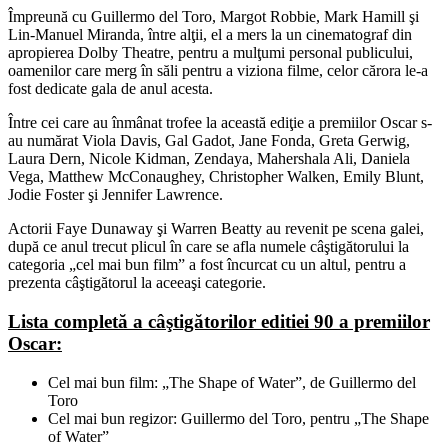
Împreună cu Guillermo del Toro, Margot Robbie, Mark Hamill şi
Lin-Manuel Miranda, între alţii, el a mers la un cinematograf din
apropierea Dolby Theatre, pentru a mulţumi personal publicului,
oamenilor care merg în săli pentru a viziona filme, celor cărora le-a
fost dedicate gala de anul acesta.
Între cei care au înmânat trofee la această ediţie a premiilor Oscar s-
au numărat Viola Davis, Gal Gadot, Jane Fonda, Greta Gerwig,
Laura Dern, Nicole Kidman, Zendaya, Mahershala Ali, Daniela
Vega, Matthew McConaughey, Christopher Walken, Emily Blunt,
Jodie Foster şi Jennifer Lawrence.
Actorii Faye Dunaway şi Warren Beatty au revenit pe scena galei,
după ce anul trecut plicul în care se afla numele câştigătorului la
categoria „cel mai bun film” a fost încurcat cu un altul, pentru a
prezenta câştigătorul la aceeaşi categorie.
Lista completă a câştigătorilor editiei 90 a premiilor
Oscar:
Cel mai bun film: „The Shape of Water”, de Guillermo del
Toro
Cel mai bun regizor: Guillermo del Toro, pentru „The Shape
of Water”