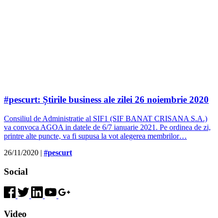
#pescurt: Știrile business ale zilei 26 noiembrie 2020
Consiliul de Administratie al SIF1 (SIF BANAT CRISANA S.A.)
va convoca AGOA in datele de 6/7 ianuarie 2021. Pe ordinea de zi,
printre alte puncte, va fi supusa la vot alegerea membrilor…
26/11/2020
|
#pescurt
Social
Video