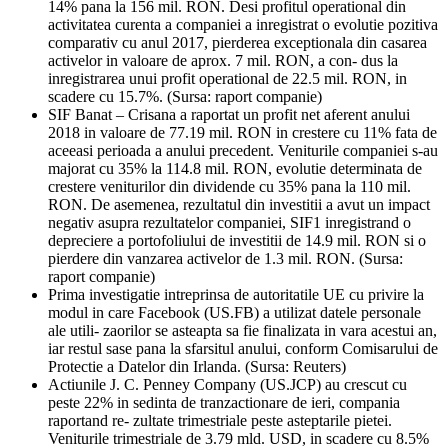
14% pana la 156 mil. RON. Desi profitul operational din
activitatea curenta a companiei a inregistrat o evolutie pozitiva
comparativ cu anul 2017, pierderea exceptionala din casarea
activelor in valoare de aprox. 7 mil. RON, a con- dus la
inregistrarea unui profit operational de 22.5 mil. RON, in
scadere cu 15.7%. (Sursa: raport companie)
SIF Banat – Crisana a raportat un profit net aferent anului
2018 in valoare de 77.19 mil. RON in crestere cu 11% fata de
aceeasi perioada a anului precedent. Veniturile companiei s-au
majorat cu 35% la 114.8 mil. RON, evolutie determinata de
crestere veniturilor din dividende cu 35% pana la 110 mil.
RON. De asemenea, rezultatul din investitii a avut un impact
negativ asupra rezultatelor companiei, SIF1 inregistrand o
depreciere a portofoliului de investitii de 14.9 mil. RON si o
pierdere din vanzarea activelor de 1.3 mil. RON. (Sursa:
raport companie)
Prima investigatie intreprinsa de autoritatile UE cu privire la
modul in care Facebook (US.FB) a utilizat datele personale
ale utili- zaorilor se asteapta sa fie finalizata in vara acestui an,
iar restul sase pana la sfarsitul anului, conform Comisarului de
Protectie a Datelor din Irlanda. (Sursa: Reuters)
Actiunile J. C. Penney Company (US.JCP) au crescut cu
peste 22% in sedinta de tranzactionare de ieri, compania
raportand re- zultate trimestriale peste asteptarile pietei.
Veniturile trimestriale de 3.79 mld. USD, in scadere cu 8.5%