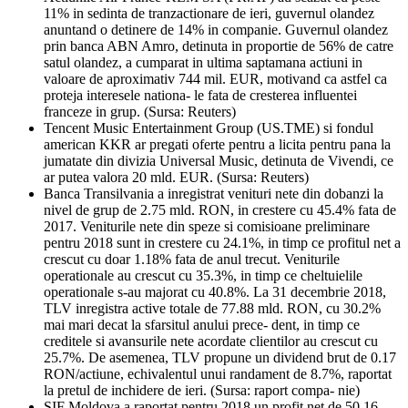
11% in sedinta de tranzactionare de ieri, guvernul olandez
anuntand o detinere de 14% in companie. Guvernul olandez
prin banca ABN Amro, detinuta in proportie de 56% de catre
satul olandez, a cumparat in ultima saptamana actiuni in
valoare de aproximativ 744 mil. EUR, motivand ca astfel ca
proteja interesele nationa- le fata de cresterea influentei
franceze in grup. (Sursa: Reuters)
Tencent Music Entertainment Group (US.TME) si fondul
american KKR ar pregati oferte pentru a licita pentru pana la
jumatate din divizia Universal Music, detinuta de Vivendi, ce
ar putea valora 20 mld. EUR. (Sursa: Reuters)
Banca Transilvania a inregistrat venituri nete din dobanzi la
nivel de grup de 2.75 mld. RON, in crestere cu 45.4% fata de
2017. Veniturile nete din speze si comisioane preliminare
pentru 2018 sunt in crestere cu 24.1%, in timp ce profitul net a
crescut cu doar 1.18% fata de anul trecut. Veniturile
operationale au crescut cu 35.3%, in timp ce cheltuielile
operationale s-au majorat cu 40.8%. La 31 decembrie 2018,
TLV inregistra active totale de 77.88 mld. RON, cu 30.2%
mai mari decat la sfarsitul anului prece- dent, in timp ce
creditele si avansurile nete acordate clientilor au crescut cu
25.7%. De asemenea, TLV propune un dividend brut de 0.17
RON/actiune, echivalentul unui randament de 8.7%, raportat
la pretul de inchidere de ieri. (Sursa: raport compa- nie)
SIF Moldova a raportat pentru 2018 un profit net de 50.16