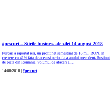
#pescurt – Stirile business ale zilei 14 august 2018
Purcari a raportat ieri, un profit net semestrial de 16 mil. RON, in
crestere cu 41% fata de aceeasi perioada a anului precedent. Sustinut
de piata din Romania, volumul de afaceri al…
14/08/2018
|
#pescurt