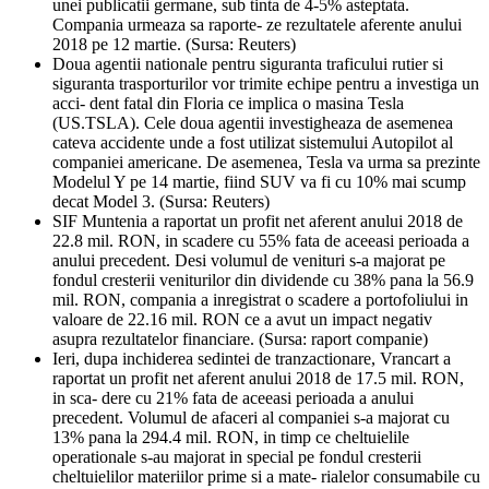
unei publicatii germane, sub tinta de 4-5% asteptata.
Compania urmeaza sa raporte- ze rezultatele aferente anului
2018 pe 12 martie. (Sursa: Reuters)
Doua agentii nationale pentru siguranta traficului rutier si
siguranta trasporturilor vor trimite echipe pentru a investiga un
acci- dent fatal din Floria ce implica o masina Tesla
(US.TSLA). Cele doua agentii investigheaza de asemenea
cateva accidente unde a fost utilizat sistemului Autopilot al
companiei americane. De asemenea, Tesla va urma sa prezinte
Modelul Y pe 14 martie, fiind SUV va fi cu 10% mai scump
decat Model 3. (Sursa: Reuters)
SIF Muntenia a raportat un profit net aferent anului 2018 de
22.8 mil. RON, in scadere cu 55% fata de aceeasi perioada a
anului precedent. Desi volumul de venituri s-a majorat pe
fondul cresterii veniturilor din dividende cu 38% pana la 56.9
mil. RON, compania a inregistrat o scadere a portofoliului in
valoare de 22.16 mil. RON ce a avut un impact negativ
asupra rezultatelor financiare. (Sursa: raport companie)
Ieri, dupa inchiderea sedintei de tranzactionare, Vrancart a
raportat un profit net aferent anului 2018 de 17.5 mil. RON,
in sca- dere cu 21% fata de aceeasi perioada a anului
precedent. Volumul de afaceri al companiei s-a majorat cu
13% pana la 294.4 mil. RON, in timp ce cheltuielile
operationale s-au majorat in special pe fondul cresterii
cheltuielilor materiilor prime si a mate- rialelor consumabile cu