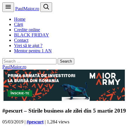
PaulMaior.ro
Home
Cărți
Credite online
BLACK FRIDAY
Contact
Vrei să te ajut ?
Mentor pentru 1 AN
Search
for:
PaulMaior.ro
#pescurt – Stirile business ale zilei din 5 martie 2019
05/03/2019
|
#pescurt
| 1,284 views