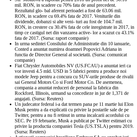
mil. RON, in scadere cu 70% fata de anul precedent.
Rezultatul glo- bal aferent perioadei a fost de 63.06 mil.
RON, in scadere cu 69.4% fata de 2017. Veniturile din
dividende, dobanzi si alte veni- turi au fost de 104.7 mil.
RON, in crestere cu 30.4% fata de cele inregistrate in 2017, in
timp ce castigul net din vanzarea active- lor a scazut cu 43.1%
fata de 2017. (Sursa: raport companie)
In urma sedintei Consilului de Administratie din 10 ianuarie,
Conted a anuntat numirea doamnei Popovici Adriana in
functia de Director General al societatii. (Sursa: comunicat
companie)
Fiat Chrysler Automobiles NV (US.FCAU) a anuntat ieri ca
vor investi 4.5 mld. USD in 5 fabrici pentru a produce noi
modele Jeep pentru a concura cu SUV-urile produse de rivalii
sai General Motors Co si Ford Motor Co. De asemenea,
compania a anuntat reduceri de personal la fabrica din
Rockford, Illinois, urmand sa concedieze in jur de 1,371 de
angajati. (Sursa: Reuters)
Un judecator federal i-a dat termen pana pe 11 martie lui Elon
Musk pentru a da explicatii cu privire la postarile sale de pe
Twitter, pentru a nu fi retinut in urma incalcarii acordului cu
SEC. Pe 19 februarie, Musk a publicat pe Twitter estimari cu
privire la productia companiei Tesla (US.TSLA) pentru 2019.
(Sursa: Reuters)