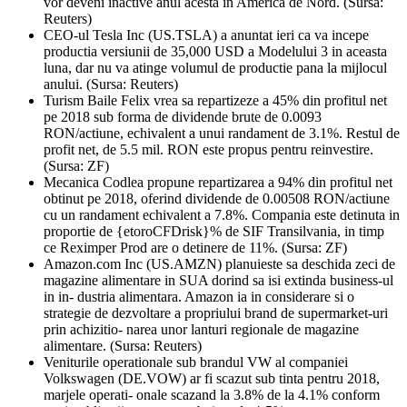
vor deveni inactive anul acesta in America de Nord. (Sursa:
Reuters)
CEO-ul Tesla Inc (US.TSLA) a anuntat ieri ca va incepe
productia versiunii de 35,000 USD a Modelului 3 in aceasta
luna, dar nu va atinge volumul de productie pana la mijlocul
anului. (Sursa: Reuters)
Turism Baile Felix vrea sa repartizeze a 45% din profitul net
pe 2018 sub forma de dividende brute de 0.0093
RON/actiune, echivalent a unui randament de 3.1%. Restul de
profit net, de 5.5 mil. RON este propus pentru reinvestire.
(Sursa: ZF)
Mecanica Codlea propune repartizarea a 94% din profitul net
obtinut pe 2018, oferind dividende de 0.00508 RON/actiune
cu un randament echivalent a 7.8%. Compania este detinuta in
proportie de {etoroCFDrisk}% de SIF Transilvania, in timp
ce Reximper Prod are o detinere de 11%. (Sursa: ZF)
Amazon.com Inc (US.AMZN) planuieste sa deschida zeci de
magazine alimentare in SUA dorind sa isi extinda business-ul
in in- dustria alimentara. Amazon ia in considerare si o
strategie de dezvoltare a propriului brand de supermarket-uri
prin achizitio- narea unor lanturi regionale de magazine
alimentare. (Sursa: Reuters)
Veniturile operationale sub brandul VW al companiei
Volkswagen (DE.VOW) ar fi scazut sub tinta pentru 2018,
marjele operati- onale scazand la 3.8% de la 4.1% conform