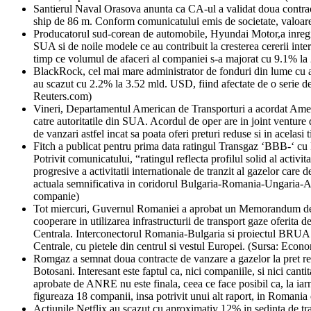
Santierul Naval Orasova anunta ca CA-ul a validat doua contracte
ship de 86 m. Conform comunicatului emis de societate, valoar
Producatorul sud-corean de automobile, Hyundai Motor,a inregistr
SUA si de noile modele ce au contribuit la cresterea cererii in
timp ce volumul de afaceri al companiei s-a majorat cu 9.1% la
BlackRock, cel mai mare administrator de fonduri din lume cu acti
au scazut cu 2.2% la 3.52 mld. USD, fiind afectate de o serie 
Reuters.com)
Vineri, Departamentul American de Transporturi a acordat Americ
catre autoritatile din SUA. Acordul de oper are in joint venture 
de vanzari astfel incat sa poata oferi preturi reduse si in acelas
Fitch a publicat pentru prima data ratingul Transgaz ‘BBB-‘ cu Pe
Potrivit comunicatului, “ratingul reflecta profilul solid al activ
progresive a activitatii internationale de tranzit al gazelor care d
actuala semnificativa in coridorul Bulgaria-Romania-Ungaria-Au
companie)
Tot miercuri, Guvernul Romaniei a aprobat un Memorandum de In
cooperare in utilizarea infrastructurii de transport gaze oferi
Centrala. Interconectorul Romania-Bulgaria si proiectul BRUA vo
Centrale, cu pietele din centrul si vestul Europei. (Sursa: Econ
Romgaz a semnat doua contracte de vanzare a gazelor la pret regl
Botosani. Interesant este faptul ca, nici companiile, si nici can
aprobate de ANRE nu este finala, ceea ce face posibil ca, la i
figureaza 18 companii, insa potrivit unui alt raport, in Romania e
Actiunile Netflix au scazut cu aproximativ 12% in sedinta de t