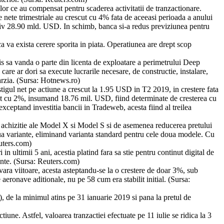
lor ce au compensat pentru scaderea activitatii de tranzactionare.
 nete trimestriale au crescut cu 4% fata de aceeasi perioada a anului
ectiv 28.90 mld. USD. In schimb, banca si-a redus previziunea pentru
 va exista cerere sporita in piata. Operatiunea are drept scop
s sa vanda o parte din licenta de exploatare a perimetrului Deep
e ar dori sa execute lucrarile necesare, de constructie, instalare,
tarzia. (Sursa: Hotnews.ro)
Castigul net pe actiune a crescut la 1.95 USD in T2 2019, in crestere fata
scut cu 2%, insumand 18.76 mil. USD, fiind determinate de cresterea cu
xceptand investitia bancii in Tradeweb, acesta fiind al treilea
e achizitie ale Model X si Model S si de asemenea reducerea pretului
doua variante, eliminand varianta standard pentru cele doua modele. Cu
uters.com)
 ultimii 5 ani, acestia platind fara sa stie pentru continut digital de
ente. (Sursa: Reuters.com)
ara viitoare, acesta asteptandu-se la o crestere de doar 3%, sub
eronave aditionale, nu pe 58 cum era stabilit initial. (Sursa:
, de la minimul atins pe 31 ianuarie 2019 si pana la pretul de
ne. Astfel, valoarea tranzactiei efectuate pe 11 iulie se ridica la 3