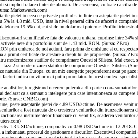
ti si implicit ratarea tintei de abonati. De asemenea, cu toate ca cifra 
(Sursa: Marketwatch.com)
le pietei in ceea ce priveste profitul si in linie cu asteptarile pietei in 
 5% la 4.8 mld. USD, insa la nivel general cifra de afaceri a companiei
atelor cu 19.5% dat, cat si de un dolar mai puternic. Profitul trimestri
la discount-uri semnificative fata de valoarea unitara, cuprinse intre 34
activele nete din portofoliu sunt de 1.43 mld. RON. (Sursa: ZF.ro)
 RON prin emiterea de noi actiuni, fara prima de emisiune si cu respectar
 primit certificate de atestare a dreptului de proprietate. (Sursa: ZF.ro
u modernizarea statiilor de comprimare Onesti si Silistea. Mai exact, sco
 – faza 2 si modernizarea statiilor de comprimare Onesti si Silistea. (Su
naturale din Europa, cu un mix energetic preponderent axat pe gaze natu
 factori indica un viitor mai putin promitator. In acest context specialist
rile analistilor, inregistrand o cerere puternica din partea con- sumatori
declarat ca a semnat o intelegere prin care intentioneaza sa cumpere 1
embrie. (Sursa: CNBC.com)
une, peste asteptarile pietei de 4.89 USD/actiune. De asemenea venitur
 veniturilor a fost marcata de o cresterea veniturilor din tranzactionar
nzactionarea instrumentelor financiare cu venit fix, scaderea venituril
Reuters.com)
espectiv 1.3 USD/actiune, comparativ cu 0.98 USD/actiune in T2 2018. Cres
a imbunatati procesul de gestionare a riscurilor. Executivul companiei a
nt prognozate a ramane la acelasi nivel, in loc sa scada, cum se astepta a