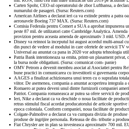
mil. RON, fiind cea mai mare tranzactie din 2019 pe actiunile 
Carten Spohr, CEO-ul operatorului de zbor Lufthansa, a declara
numarului de pasageri. (Sursa: Reuters.com)
American Airlines a declarat ieri ca va extinde pentru a patra oa
aeronavele Boeing 737 MAX. (Sursa: Reuters.com)
Comisia Federala pentru Comert a SUA a aprobat impunerea unei 
peste 87 mil. de utilizatori catre Cambridge Analytica. Amenda 
provizion pentru aceasta amenda de aproximativ 3 mld. USD. Ac
Disney va reinnoi la inceputul lui august acordul multi-anual cu
din punct de vedere al modului in care ofertele de servicii TV 
Universal au anuntat ca pana in 2020 vor adopta tehnologia uti
Patria Bank intentioneaza sa emita, printr-un plasament privat, 
la bursa noile obligatiuni. (Sursa: comunicat com- panie)
OMV Petrom a devenit membru asociat al Asociatiei pentru Relat
bune practici in comunicarea cu investitorii si guvernanta corp
AAGES a finalizat achizionarea unui teren cu o suprafata totala d
viitor. De asemenea, compania a anuntat acoperirea integrala a c
Romaero ar putea deveni unul dintre furnizorii companiei ame
Patriot. Compania romaneasca ar putea sa ofere servicii de prod
Ieri, Nike a declarat ca va deschide o noua facilitate de produc
retras stimulul fiscal acordat producatorului de articole sporti
epoca coloniala. Conform companiei, noua facilitate de product
Colgate-Palmolive a declarat ca va cumpara divizia de produse 
produse de ingrijire personala. Reteaua de dis- tributie a produs
Fiat Chrysler are in plan sa investeasca aproximativ 700 mil. EU