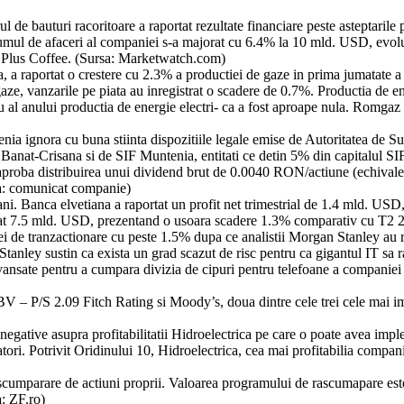
de bauturi racoritoare a raportat rezultate financiare peste asteptarile p
lumul de afaceri al companiei s-a majorat cu 6.4% la 10 mld. USD, evolut
 Plus Coffee. (Sursa: Marketwatch.com)
a raportat o crestere cu 2.3% a productiei de gaze in prima jumatate a 
gaze, vanzarile pe piata au inregistrat o scadere de 0.7%. Productia de 
 al anului productia de energie electri- ca a fost aproape nula. Romgaz 
enia ignora cu buna stiinta dispozitiile legale emise de Autoritatea de Su
Banat-Crisana si de SIF Muntenia, entitati ce detin 5% din capitalul SIF
roba distribuirea unui dividend brut de 0.0040 RON/actiune (echivalen
rsa: comunicat companie)
i. Banca elvetiana a raportat un profit net trimestrial de 1.4 mld. USD
nsumat 7.5 mld. USD, prezentand o usoara scadere 1.3% comparativ cu T
tei de tranzactionare cu peste 1.5% dupa ce analistii Morgan Stanley au 
anley sustin ca exista un grad scazut de risc pentru ca gigantul IT sa rat
nsate pentru a cumpara divizia de cipuri pentru telefoane a companiei In
P/S 2.09 Fitch Rating si Moody’s, doua dintre cele trei cele mai impor
e negative asupra profitabilitatii Hidroelectrica pe care o poate avea 
atori. Potrivit Oridinului 10, Hidroelectrica, cea mai profitabilia compani
ascumparare de actiuni proprii. Valoarea programului de rascumapare es
a: ZF.ro)