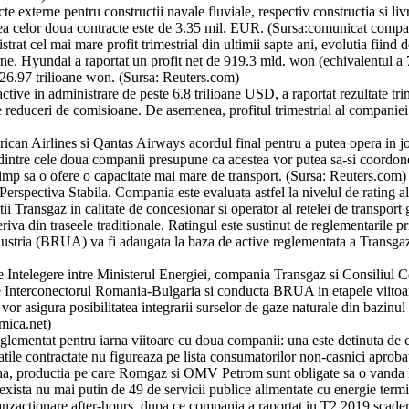
 externe pentru constructii navale fluviale, respectiv constructia si liv
ea celor doua contracte este de 3.35 mil. EUR. (Sursa:comunicat compa
at cel mai mare profit trimestrial din ultimii sapte ani, evolutia fiind 
terne. Hyundai a raportat un profit net de 919.3 mld. won (echivalentul
 26.97 trilioane won. (Sursa: Reuters.com)
ve in administrare de peste 6.8 trilioane USD, a raportat rezultate trimes
de reduceri de comisioane. De asemenea, profitul trimestrial al compani
an Airlines si Qantas Airways acordul final pentru a putea opera in join
dintre cele doua companii presupune ca acestea vor putea sa-si coordoneze
i timp sa o ofere o capacitate mai mare de transport. (Sursa: Reuters.com)
rspectiva Stabila. Compania este evaluata astfel la nivelul de rating al 
itatii Transgaz in calitate de concesionar si operator al retelei de transp
eriva din traseele traditionale. Ratingul este sustinut de reglementarile pr
stria (BRUA) va fi adaugata la baza de active reglementata a Transgaz 
telegere intre Ministerul Energiei, compania Transgaz si Consiliul Con
ta de Interconectorul Romania-Bulgaria si conducta BRUA in etapele viito
r asigura posibilitatea integrarii surselor de gaze naturale din bazinu
omica.net)
ementat pentru iarna viitoare cu doua companii: una este detinuta de co
titatile contractate nu figureaza pe lista consumatorilor non-casnici apro
arna, productia pe care Romgaz si OMV Petrom sunt obligate sa o vanda l
xista nu mai putin de 49 de servicii publice alimentate cu energie termica
ranzactionare after-hours, dupa ce compania a raportat in T2 2019 sca