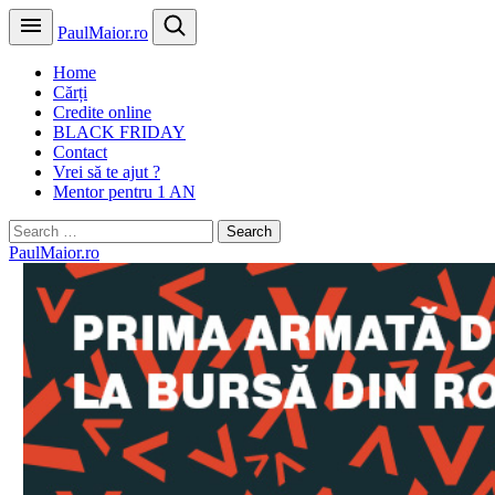
PaulMaior.ro
Home
Cărți
Credite online
BLACK FRIDAY
Contact
Vrei să te ajut ?
Mentor pentru 1 AN
Search
for:
PaulMaior.ro