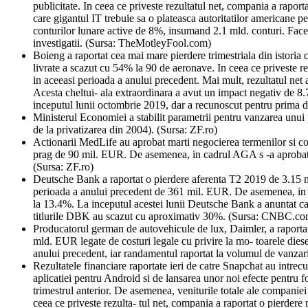
publicitate. In ceea ce priveste rezultatul net, compania a rapo
care gigantul IT trebuie sa o plateasca autoritatilor americane pe
conturilor lunare active de 8%, insumand 2.1 mld. conturi. Face
investigatii. (Sursa: TheMotleyFool.com)
Boieng a raportat cea mai mare pierdere trimestriala din istor
livrate a scazut cu 54% la 90 de aeronave. In ceea ce priveste r
in aceeasi perioada a anului precedent. Mai mult, rezultatul net a
Acesta cheltui- ala extraordinara a avut un impact negativ de 
inceputul lunii octombrie 2019, dar a recunoscut pentru prima
Ministerul Economiei a stabilit parametrii pentru vanzarea unui
de la privatizarea din 2004). (Sursa: ZF.ro)
Actionarii MedLife au aprobat marti negocierea termenilor si cond
prag de 90 mil. EUR. De asemenea, in cadrul AGA s -a aprobat nego
(Sursa: ZF.ro)
Deutsche Bank a raportat o pierdere aferenta T2 2019 de 3.15 mld
perioada a anului precedent de 361 mil. EUR. De asemenea, in T
la 13.4%. La inceputul acestei lunii Deutsche Bank a anuntat ca
titlurile DBK au scazut cu aproximativ 30%. (Sursa: CNBC.co
Producatorul german de autovehicule de lux, Daimler, a raportat
mld. EUR legate de costuri legale cu privire la mo- toarele dies
anului precedent, iar randamentul raportat la volumul de vanza
Rezultatele financiare raportate ieri de catre Snapchat au intrecut 
aplicatiei pentru Android si de lansarea unor noi efecte pentru f
trimestrul anterior. De asemenea, veniturile totale ale companiei
ceea ce priveste rezulta- tul net, compania a raportat o pierde