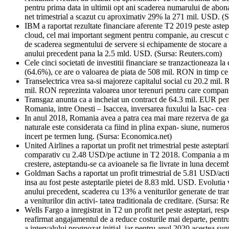
pentru prima data in ultimii opt ani scaderea numarului de abona
net trimestrial a scazut cu aproximativ 29% la 271 mil. USD. 
IBM a raportat rezultate financiare aferente T2 2019 peste asteptari
cloud, cel mai important segment pentru companie, au crescut cu
de scaderea segmentului de servere si echipamente de stocare a d
anului precedent pana la 2.5 mld. USD. (Sursa: Reuters.com)
Cele cinci societati de investitii financiare se tranzactioneaza 
(64.6%), ce are o valoarea de piata de 508 mil. RON in timp ce 
Transelectrica vrea sa-si majoreze capitalul social cu 20.2 mil.
mil. RON reprezinta valoarea unor terenuri pentru care compania a
Transgaz anunta ca a incheiat un contract de 64.3 mil. EUR pentr
Romania, intre Onesti – Isaccea, inversarea fuxului la Isac- cea
In anul 2018, Romania avea a patra cea mai mare rezerva de gaze 
naturale este considerata ca fiind in plina expan- siune, numerosi
incert pe termen lung. (Sursa: Economica.net)
United Airlines a raportat un profit net trimestrial peste astepta
comparativ cu 2.48 USD/pe actiune in T2 2018. Compania a mai 
crestere, asteptandu-se ca avioanele sa fie livrate in luna dec
Goldman Sachs a raportat un profit trimestrial de 5.81 USD/acti
insa au fost peste asteptarile pietei de 8.83 mld. USD. Evolutia
anului precedent, scaderea cu 13% a veniturilor generate de tra
a veniturilor din activi- tatea traditionala de creditare. (Sursa: 
Wells Fargo a inregistrat in T2 un profit net peste asteptari, r
reafirmat angajamentul de a reduce costurile mai departe, pentru 
a intervalului prognozat initial, iar pentru anul 2020 acestea su