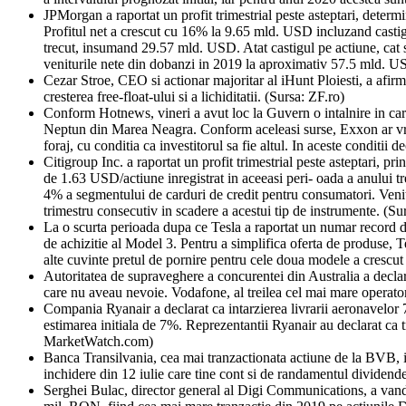
JPMorgan a raportat un profit trimestrial peste asteptari, determ
Profitul net a crescut cu 16% la 9.65 mld. USD incluzand castigu
trecut, insumand 29.57 mld. USD. Atat castigul pe actiune, cat s
veniturile nete din dobanzi in 2019 la aproximativ 57.5 mld. U
Cezar Stroe, CEO si actionar majoritar al iHunt Ploiesti, a afir
cresterea free-float-ului si a lichiditatii. (Sursa: ZF.ro)
Conform Hotnews, vineri a avut loc la Guvern o intalnire in car
Neptun din Marea Neagra. Conform aceleasi surse, Exxon ar vrea s
foraj, cu conditia ca investitorul sa fie altul. In aceste conditii
Citigroup Inc. a raportat un profit trimestrial peste asteptari, p
de 1.63 USD/actiune inregistrat in aceeasi peri- oada a anului t
4% a segmentului de carduri de credit pentru consumatori. Venitu
trimestru consecutiv in scadere a acestui tip de instrumente. (
La o scurta perioada dupa ce Tesla a raportat un numar record d
de achizitie al Model 3. Pentru a simplifica oferta de produse, 
alte cuvinte pretul de pornire pentru cele doua modele a cres
Autoritatea de supraveghere a concurentei din Australia a declara
care nu aveau nevoie. Vodafone, al treilea cel mai mare operator 
Compania Ryanair a declarat ca intarzierea livrarii aeronavelor 
estimarea initiala de 7%. Reprezentantii Ryanair au declarat ca 
MarketWatch.com)
Banca Transilvania, cea mai tranzactionata actiune de la BVB, in
inchidere din 12 iulie care tine cont si de randamentul dividend
Serghei Bulac, director general al Digi Communications, a vandut 