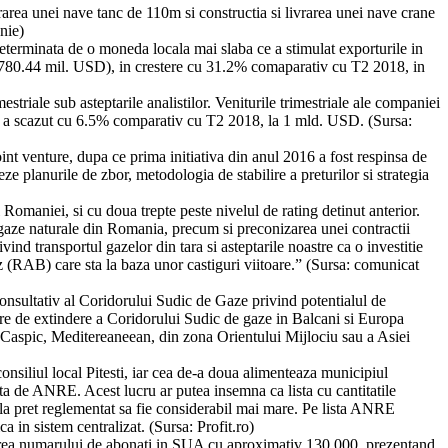
rarea unei nave tanc de 110m si constructia si livrarea unei nave crane
nie)
determinata de o moneda locala mai slaba ce a stimulat exporturile in
 a 780.44 mil. USD), in crestere cu 31.2% comaparativ cu T2 2018, in
triale sub asteptarile analistilor. Veniturile trimestriale ale companiei
ei a scazut cu 6.5% comparativ cu T2 2018, la 1 mld. USD. (Sursa:
t venture, dupa ce prima initiativa din anul 2016 a fost respinsa de
 planurile de zbor, metodologia de stabilire a preturilor si strategia
Romaniei, si cu doua trepte peste nivelul de rating detinut anterior.
ort gaze naturale din Romania, precum si preconizarea unei contractii
ivind transportul gazelor din tara si asteptarile noastre ca o investitie
(RAB) care sta la baza unor castiguri viitoare.” (Sursa: comunicat
sultativ al Coridorului Sudic de Gaze privind potentialul de
are de extindere a Coridorului Sudic de gaze in Balcani si Europa
l Caspic, Meditereaneean, din zona Orientului Mijlociu sau a Asiei
nsiliul local Pitesti, iar cea de-a doua alimenteaza municipiul
bata de ANRE. Acest lucru ar putea insemna ca lista cu cantitatile
a pret reglementat sa fie considerabil mai mare. Pe lista ANRE
 in sistem centralizat. (Sursa: Profit.ro)
derea numarului de abonati in SUA cu aproximativ 130,000, prezentand