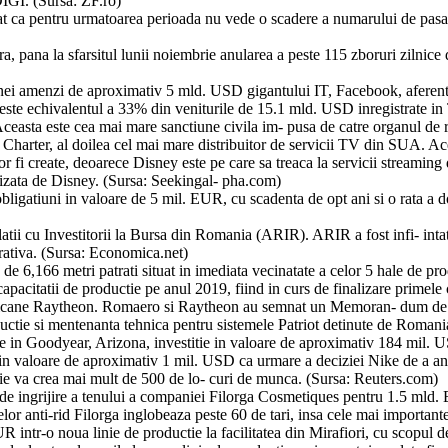
DIGI. (Sursa: ZF.ro)
t ca pentru urmatoarea perioada nu vede o scadere a numarului de pasag
ra, pana la sfarsitul lunii noiembrie anularea a peste 115 zboruri zilnice
amenzi de aproximativ 5 mld. USD gigantului IT, Facebook, aferenta inv
este echivalentul a 33% din veniturile de 15.1 mld. USD inregistrate in 
easta este cea mai mare sanctiune civila im- pusa de catre organul de 
 Charter, al doilea cel mai mare distribuitor de servicii TV din SUA. Ace
vor fi create, deoarece Disney este pe care sa treaca la servicii strea
lizata de Disney. (Sursa: Seekingal- pha.com)
obligatiuni in valoare de 5 mil. EUR, cu scadenta de opt ani si o rata a 
ii cu Investitorii la Bursa din Romania (ARIR). ARIR a fost infi- inta
orativa. (Sursa: Economica.net)
e 6,166 metri patrati situat in imediata vecinatate a celor 5 hale de pro
apacitatii de productie pe anul 2019, fiind in curs de finalizare prime
ricane Raytheon. Romaero si Raytheon au semnat un Memoran- dum de int
uctie si mentenanta tehnica pentru sistemele Patriot detinute de Roman
tie in Goodyear, Arizona, investitie in valoare de aproximativ 184 mil.
ve in valoare de aproximativ 1 mil. USD ca urmare a deciziei Nike de a a
ie va crea mai mult de 500 de lo- curi de munca. (Sursa: Reuters.com)
de ingrijire a tenului a companiei Filorga Cosmetiques pentru 1.5 mld.
elor anti-rid Filorga inglobeaza peste 60 de tari, insa cele mai important
R intr-o noua linie de productie la facilitatea din Mirafiori, cu scopul 