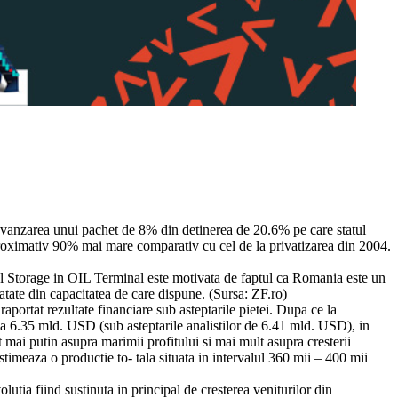
 vanzarea unui pachet de 8% din detinerea de 20.6% pe care statul
aproximativ 90% mai mare comparativ cu cel de la privatizarea din 2004.
 Storage in OIL Terminal este motivata de faptul ca Romania este un
atate din capacitatea de care dispune. (Sursa: ZF.ro)
aportat rezultate financiare sub asteptarile pietei. Dupa ce la
 la 6.35 mld. USD (sub asteptarile analistilor de 6.41 mld. USD), in
mai putin asupra marimii profitului si mai mult asupra cresterii
imeaza o productie to- tala situata in intervalul 360 mii – 400 mii
ia fiind sustinuta in principal de cresterea veniturilor din