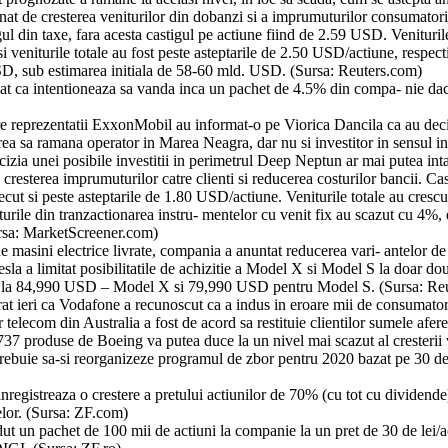
inat de cresterea veniturilor din dobanzi si a imprumuturilor consumatori
l din taxe, fara acesta castigul pe actiune fiind de 2.59 USD. Veniturile
i veniturile totale au fost peste asteptarile de 2.50 USD/actiune, resp
SD, sub estimarea initiala de 58-60 mld. USD. (Sursa: Reuters.com)
mat ca intentioneaza sa vanda inca un pachet de 4.5% din compa- nie daca
e reprezentatii ExxonMobil au informat-o pe Viorica Dancila ca au deci
a ramana operator in Marea Neagra, dar nu si investitor in sensul in car
 decizia unei posibile investitii in perimetrul Deep Neptun ar mai putea in
rin cresterea imprumuturilor catre clienti si reducerea costurilor bancii. 
recut si peste asteptarile de 1.80 USD/actiune. Veniturile totale au cre
rile din tranzactionarea instru- mentelor cu venit fix au scazut cu 4%, e
Sursa: MarketScreener.com)
e masini electrice livrate, compania a anuntat reducerea vari- antelor d
Tesla a limitat posibilitatile de achizitie a Model X si Model S la doar 
cut la 84,990 USD – Model X si 79,990 USD pentru Model S. (Sursa: Re
t ieri ca Vodafone a recunoscut ca a indus in eroare mii de consumatori in
telecom din Australia a fost de acord sa restituie clientilor sumele afer
737 produse de Boeing va putea duce la un nivel mai scazut al cresterii v
trebuie sa-si reorganizeze programul de zbor pentru 2020 bazat pe 30 de a
registreaza o crestere a pretului actiunilor de 70% (cu tot cu dividende)
elor. (Sursa: ZF.com)
un pachet de 100 mii de actiuni la companie la un pret de 30 de lei/actiu