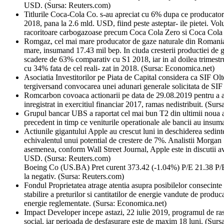
USD. (Sursa: Reuters.com)
Titlurile Coca-Cola Co. s-au apreciat cu 6% dupa ce producatorul 
2018, pana la 2.6 mld. USD, fiind peste asteptar- ile pietei. Vo
racoritoare carbogazoase precum Coca Cola Zero si Coca Cola
Romgaz, cel mai mare producator de gaze naturale din Romania, 
mare, insumand 17.43 mil bep. In ciuda cresterii productiei de 
scadere de 63% comparativ cu S1 2018, iar in al doilea trimestru
cu 34% fata de cel reali- zat in 2018. (Sursa: Economica.net)
Asociatia Investitorilor pe Piata de Capital considera ca SIF Olt
tergiversand convocarea unei adunari generale solicitata de SIF 
Romcarbon covoaca actionarii pe data de 29.08.2019 pentru a ap
inregistrat in exercitiul financiar 2017, ramas nedistribuit. (Su
Grupul bancar UBS a raportat cel mai bun T2 din ultimii noua an
precedent in timp ce veniturile operationale ale bancii au i
Actiunile gigantului Apple au crescut luni in deschiderea sedin
echivalentul unui potential de crestere de 7%. Analistii Morgan St
asemenea, conform Wall Street Journal, Apple este in discutii ava
USD. (Sursa: Reuters.com)
Boeing Co (US.BA) Pret curent 373.42 (-1.04%) P/E 21.38 P/BV – 
la negativ. (Sursa: Reuters.com)
Fondul Proprietatea atrage atentia asupra posibilelor consecint
stabilire a preturilor si cantitatilor de energie vandute de produc
energie reglementate. (Sursa: Economica.net)
Impact Developer incepe astazi, 22 iulie 2019, programul de r
social, iar perioada de desfasurare este de maxim 18 luni. (Surs