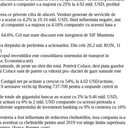
de afaceri a companiei s-a majorat cu 25% la 4.92 mld. USD, profitul
ceea ce priveste cifra de afaceri. Venituri generate de serviciile de
 a scazut cu 4.2% la 19.16 mld. USD, fiind influentata negativ, atat
al al companiei s-a majorat cu 4.16% comparativ cu aceeasi luna a
% si 64.6%. Cel mai mare discount este inregistrat de SIF Muntenia
ea dreptului de preferinta a actionarilor. Din cele 20.2 mil. RON, 11
)
pul investitiilor este consolidarea sistemului de transport in
rsa: Economica.net)
rale, de peste un sfert din total. Potrivit Coface, desi piata gazelor
ii Coface sunt de parere ca viitorul pro- ductiei de gaze naturale este
lor. Castigul net pe actiune a crescut cu 54%, la 4.02 USD/actiune,
9 aeronave vechi tip Boeing 737-700 pentru a raspunde cererii in
ile totale ale gigantului bancar au scazut cu 2% la 9.46 mld. USD,
ea de actiuni cu 6% la 2 mld. USD comparativ cu aceeasi perioada a
or aferente segmentului de investment banking cu 9% si cresterea cu 16%
terea a fost influentata de reducerea cheltuielilor, insa compania si-a
 avertizat ca cheltuielile pentru anul 2019 vor atinge limita superioara
nterior. (Sursa: Reuters.com)