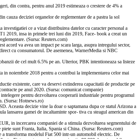
eri, din contra, pentru anul 2019 estimeaza o crestere de 4% a
 din cauza deciziei organelor de reglementare de a pastra la sol
estigatiei ce a vizat distribuirea datelor cu caracter personal a
T1 2019, insa in primele trei luni din 2019, Face- book a creat un
reglementare. (Sursa: Reuters.com)
st acord va avea un impact pe scara larga, asupra intregului sector,
ming direct cu consumatorul. De asemenea, WarnerMedia si NBC
dobanzii de cel mult 6.5% pe an. Ulterior, PBK intentioneaza sa listeze
ta in noiembrie 2018 pentru a contribui la implementarea celor mai
ductie existente, care va deservi extinderea capacitatii de productie pe
le contracte pe anul 2020. (Sursa: comunicat companie)
elegere pentru dezvoltarea cooperarii industriale pentru programul
ia. (Sursa: Hotnews.ro)
 USD. Aceasta decizie vine la doar o saptamana dupa ce statul Arizona a
nula lansarea gamei de incaltaminte spor- tiva cu steagul american din
 EUR, in incercarea companiei de a stimula dezvoltarea segmentului de
e piete sunt Franta, Italia, Spania si China. (Sursa: Reuters.com)
de a transforma modelul Fiat 500 intr-un automobil electric. De