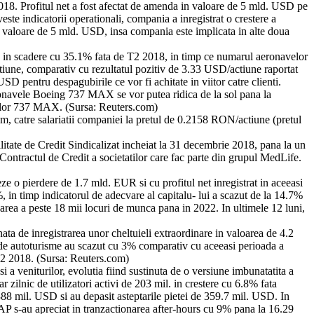
2018. Profitul net a fost afectat de amenda in valoare de 5 mld. USD pe
este indicatorii operationali, compania a inregistrat o crestere a
n valoare de 5 mld. USD, insa compania este implicata in alte doua
, in scadere cu 35.1% fata de T2 2018, in timp ce numarul aeronavelor
ctiune, comparativ cu rezultatul pozitiv de 3.33 USD/actiune raportat
SD pentru despagubirile ce vor fi achitate in viitor catre clienti.
ronavele Boeing 737 MAX se vor putea ridica de la sol pana la
velor 737 MAX. (Sursa: Reuters.com)
, catre salariatii companiei la pretul de 0.2158 RON/actiune (pretul
litate de Credit Sindicalizat incheiat la 31 decembrie 2018, pana la un
Contractul de Credit a societatilor care fac parte din grupul MedLife.
e o pierdere de 1.7 mld. EUR si cu profitul net inregistrat in aceeasi
n timp indicatorul de adecvare al capitalu- lui a scazut de la 14.7%
rea a peste 18 mii locuri de munca pana in 2022. In ultimele 12 luni,
a de inregistrarea unor cheltuieli extraordinare in valoarea de 4.2
e de autoturisme au scazut cu 3% comparativ cu aceeasi perioada a
T2 2018. (Sursa: Reuters.com)
 si a veniturilor, evolutia fiind sustinuta de o versiune imbunatatita a
zilnic de utilizatori activi de 203 mil. in crestere cu 6.8% fata
 388 mil. USD si au depasit asteptarile pietei de 359.7 mil. USD. In
AP s-au apreciat in tranzactionarea after-hours cu 9% pana la 16.29