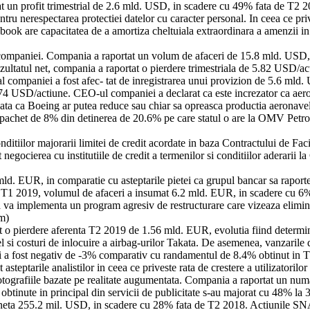
rtat un profit trimestrial de 2.6 mld. USD, in scadere cu 49% fata de T2 
ntru nerespectarea protectiei datelor cu caracter personal. In ceea ce priv
book are capacitatea de a amortiza cheltuiala extraordinara a amenzii i
ia companiei. Compania a raportat un volum de afaceri de 15.8 mld. USD
ezultatul net, compania a raportat o pierdere trimestriala de 5.82 USD/a
l companiei a fost afec- tat de inregistrarea unui provizion de 5.6 mld. U
8.74 USD/actiune. CEO-ul companiei a declarat ca este increzator ca ae
 data ca Boeing ar putea reduce sau chiar sa opreasca productia aerona
 pachet de 8% din detinerea de 20.6% pe care statul o are la OMV Petrom
itiilor majorarii limitei de credit acordate in baza Contractului de Faci
cierea cu institutiile de credit a termenilor si conditiilor aderarii la 
. EUR, in comparatie cu asteptarile pietei ca grupul bancar sa raportez
1 2019, volumul de afaceri a insumat 6.2 mld. EUR, in scadere cu 6%, i
 va implementa un program agresiv de restructurare care vizeaza elimina
m)
 o pierdere aferenta T2 2019 de 1.56 mld. EUR, evolutia fiind determinat
el si costuri de inlocuire a airbag-urilor Takata. De asemenea, vanzaril
ri a fost negativ de -3% comparativ cu randamentul de 8.4% obtinut in 
asteptarile analistilor in ceea ce priveste rata de crestere a utilizatorilor
otografiile bazate pe realitate augumentata. Compania a raportat un numar 
 obtinute in principal din servicii de publicitate s-au majorat cu 48% la
re neta 255.2 mil. USD, in scadere cu 28% fata de T2 2018. Actiunile SN