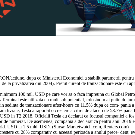
ON/actiune, dupa ce Ministerul Economiei a stabilit parametrii pentru
 de la privatizarea din 2004). Pretul curent de tranzactionare este cu 
 minimum 100 mil. USD pe care vor sa o faca impreuna cu Global Petrol
 Terminal este utilizata cu mult sub potential, folosind mai putin de jum
t in sedinta de tranzactionare after-hours cu 11.5% dupa ce com- pania a r
ni livrate, Tesla a raportat o crestere a cifrei de afaceri de 58.7% pana
USD in T2 2018. Oficialii Tesla au declarat ca focusul companiei a fost 
lor de numerar. De asemenea, compania a declarat ca pentru anul 2019 est
a 2 mld. USD la 1.5 mld. USD. (Sursa: Marketwatch.com, Reuters.com)
stere cu 28% comparativ cu aceeasi perioada a anului prece- dent, evolut