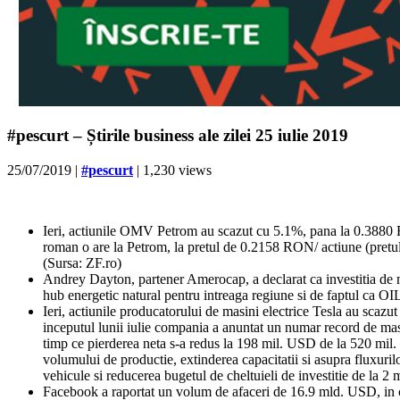
#pescurt – Știrile business ale zilei 25 iulie 2019
25/07/2019
|
#pescurt
| 1,230 views
Ieri, actiunile OMV Petrom au scazut cu 5.1%, pana la 0.3880 R
roman o are la Petrom, la pretul de 0.2158 RON/ actiune (pretul
(Sursa: ZF.ro)
Andrey Dayton, partener Amerocap, a declarat ca investitia de
hub energetic natural pentru intreaga regiune si de faptul ca OIL
Ieri, actiunile producatorului de masini electrice Tesla au scazu
inceputul lunii iulie compania a anuntat un numar record de masi
timp ce pierderea neta s-a redus la 198 mil. USD de la 520 mil. 
volumului de productie, extinderea capacitatii si asupra fluxuri
vehicule si reducerea bugetul de cheltuieli de investitie de l
Facebook a raportat un volum de afaceri de 16.9 mld. USD, in cre