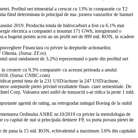
ietei. Profitul net trimestrial a crescut cu 13% in comparatie cu T2
ia fiind determinata in principal de ma- jorarea vanzarilor de bauturi
anului 2019. Productia totala de hidrocarburi a fost cu 6.1% mai
energie electrica a companiei a insumat 171 GWh, inregistrand o
si-a bugetat pentru acest an un profit net de 899 mil. RON, in scadere
praveghere Financiara cu privire la drepturile actionarilor,
 Oltenia. (Sursa: ZF.ro)
tul unui randament de 3.2%) reprezentand o parte din profitul net
, in crestere cu 9.3% comparativ cu aceeasi perioada a anului
2 2018. (Sursa: CNBC.com)
ridicat pretul tinta de la 231 USD/actiune la 247 USD/actiune,
eze asteptarile pietei privind rezultatele finan- ciare semestriale. De
tel Corp. Valoarea unei astfel de tranzactii s-ar ridica la peste 1 mld.
tante agentii de rating, au retrogradat ratingul Boeing de la stabil
implementarea Ordinului ANRE nr.10/2019 cu privire la metodologia de
e cu capital de stat si principala detinere FP, va purta povara pietei de
te de pana la 15 mil. RON, echivalentul a maximum 3.6% din capitalul