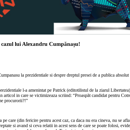
 în cazul lui Alexandru Cumpănașu!
umpanasu la prezidentiale si despre dreptul presei de a publica absolut tot
dentiale l-a amenintat pe Patrick (editotilistul de la ziarul Libertatea) 
 articol in care se victimizeaza scriind: “Proaspăt candidat pentru Cot
me procurorii?!”
e care (din fericire pentru acest caz, ca daca nu era cineva, nu se afl
eptate si avand si ceva relatii in acest sens de care se poate folosi, ev