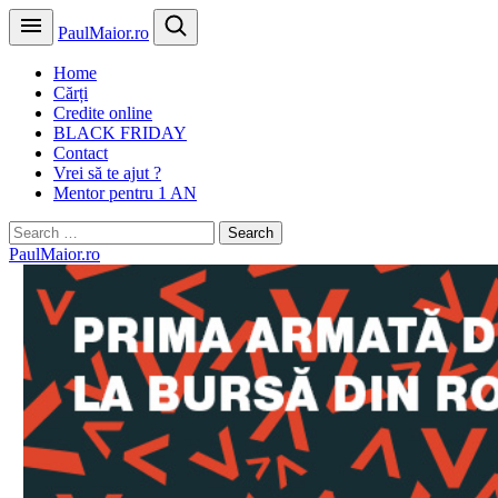
PaulMaior.ro
Home
Cărți
Credite online
BLACK FRIDAY
Contact
Vrei să te ajut ?
Mentor pentru 1 AN
Search
for:
PaulMaior.ro