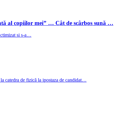
tă al copiilor mei” … Cât de scârbos sună …
ictimizat si s-a…
la catedra de fizică la ipostaza de candidat…