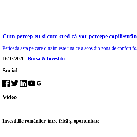
Cum percep eu și cum cred că vor percepe copiii/străn
Perioada asta pe care o traim este una ce a scos din zona de confort
16/03/2020
|
Bursa & Investitii
Social
Video
Investitiile românilor, între frică şi oportunitate