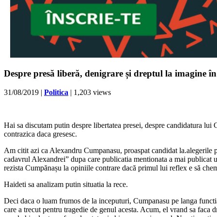
Despre presă liberă, denigrare și dreptul la imagine
31/08/2019
|
Politica
| 1,203 views
Hai sa discutam putin despre libertatea presei, despre candidatura lui C
contrazica daca gresesc.
Am citit azi ca Alexandru Cumpanasu, proaspat candidat la.alegerile prezi
cadavrul Alexandrei” dupa care publicatia mentionata a mai publicat un
rezista Cumpănașu la opiniile contrare dacă primul lui reflex e să che
Haideti sa analizam putin situatia la rece.
Deci daca o luam frumos de la inceputuri, Cumpanasu pe langa functia p
care a trecut pentru tragedie de genul acesta. Acum, el vrand sa faca dr