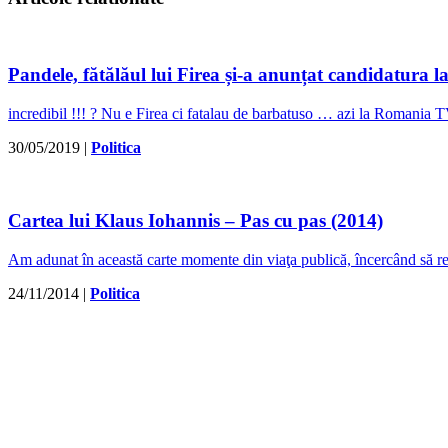
Pandele, fătălăul lui Firea și-a anunțat candidatur
incredibil !!! ? Nu e Firea ci fatalau de barbatuso … azi la Romania TV 
30/05/2019
|
Politica
Cartea lui Klaus Iohannis – Pas cu pas (2014)
Am adunat în această carte momente din viaţa publică, încercând să ref
24/11/2014
|
Politica