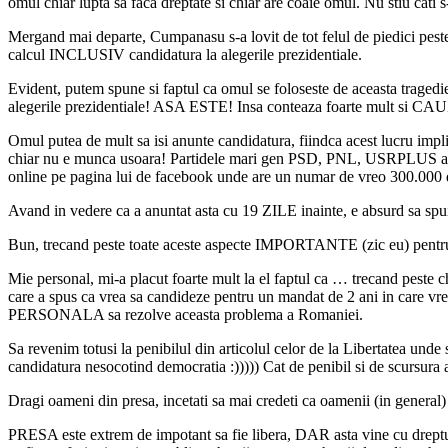
omul chiar lupta sa faca dreptate si chiar are coaie omul. Nu stiu cati 
Mergand mai departe, Cumpanasu s-a lovit de tot felul de piedici peste
calcul INCLUSIV candidatura la alegerile prezidentiale.
Evident, putem spune si faptul ca omul se foloseste de aceasta tragedie
alegerile prezidentiale! ASA ESTE! Insa conteaza foarte mult si CAUZ
Omul putea de mult sa isi anunte candidatura, fiindca acest lucru imp
chiar nu e munca usoara! Partidele mari gen PSD, PNL, USRPLUS au ec
online pe pagina lui de facebook unde are un numar de vreo 300.000 de 
Avand in vedere ca a anuntat asta cu 19 ZILE inainte, e absurd sa spui 
Bun, trecand peste toate aceste aspecte IMPORTANTE (zic eu) pentru 
Mie personal, mi-a placut foarte mult la el faptul ca … trecand peste
care a spus ca vrea sa candideze pentru un mandat de 2 ani in care vrea
PERSONALA sa rezolve aceasta problema a Romaniei.
Sa revenim totusi la penibilul din articolul celor de la Libertatea und
candidatura nesocotind democratia :))))) Cat de penibil si de scursura a 
Dragi oameni din presa, incetati sa mai credeti ca oamenii (in general
PRESA este extrem de impotant sa fie libera, DAR asta vine cu dreptur