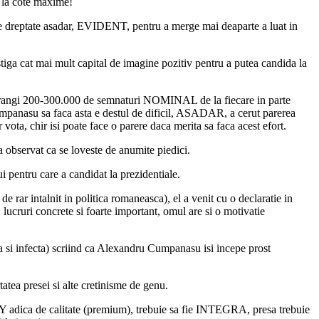
e la cote maxime!
ace dreptate asadar, EVIDENT, pentru a merge mai deaparte a luat in
stiga cat mai mult capital de imagine pozitiv pentru a putea candida la
a strangi 200-300.000 de semnaturi NOMINAL de la fiecare in parte
panasu sa faca asta e destul de dificil, ASADAR, a cerut parerea
ta, chir isi poate face o parere daca merita sa faca acest efort.
a observat ca se loveste de anumite piedici.
entru care a candidat la prezidentiale.
ar intalnit in politica romaneasca), el a venit cu o declaratie in
lucruri concrete si foarte important, omul are si o motivatie
sa si infecta) scriind ca Alexandru Cumpanasu isi incepe prost
tea presei si alte cretinisme de genu.
TY adica de calitate (premium), trebuie sa fie INTEGRA, presa trebuie