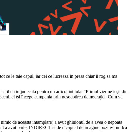
 ce le taie capul, iar cei ce lucreaza in presa chiar ii rog sa ma
ca il da in judecata pentru un articol intitulat “Primul vierme ieșit din
roceni, el își începe campania prin nesocotirea democrației. Cum va
a nimic de aceasta intamplare) a avut ghinionul de a avea o nepoata
ident a avut parte, INDIRECT si de n capital de imagine pozitiv fiindca