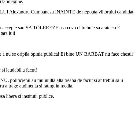
i la imagine.
a OMULUI Alexandru Cumpanasu INAINTE de nepoata viitorului candidat
 accepte sau SA TOLEREZE asa ceva ci trebuie sa arate ca E
ara lui!
 a nu se oripila opinia publica! Ei bine UN BARBAT nu face chestii
i laudabil a facut!
NU, politicienii au muuuulta alta treaba de facut si ar trebui sa ii
ru a trage audinenta si rating in media.
libera si institutii publice.