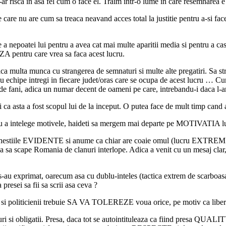
s-ar risca in asa fel cum o face el. Traim intr-o lume in care resemnarea 
 care nu are cum sa treaca neavand acces total la justitie pentru a-si f
 a nepoatei lui pentru a avea cat mai multe aparitii media si pentru a ca
A pentru care vrea sa faca acest lucru.
lica multa munca cu strangerea de semnaturi si multe alte pregatiri. S
hipe intregi in fiecare judet/oras care se ocupa de acest lucru … Cum
fani, adica un numar decent de oameni pe care, intrebandu-i daca l-ar vo
ca asta a fost scopul lui de la inceput. O putea face de mult timp cand 
a intelege motivele, haideti sa mergem mai departe pe MOTIVATIA lui p
 chestiile EVIDENTE si anume ca chiar are coaie omul (lucru EXTREM de r
 sa scape Romania de clanuri interlope. Adica a venit cu un mesaj clar, 
e s-au exprimat, oarecum asa cu dublu-inteles (tactica extrem de scarboa
presei sa fii sa scrii asa ceva ?
) si politicienii trebuie SA VA TOLEREZE voua orice, pe motiv ca liberta
i si obligatii. Presa, daca tot se autointituleaza ca fiind presa QUALI