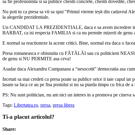
sa fie profesionista si sa publice chestii concrete, chestii dovedite, c
Nu poti tu ca presa sa vii sa spui “Primul vierme ieșit din cadavru
la alegerile prezidentiale.
Un CANDIDAT LA PREZIDENTIALE, daca e sa avem incredere in el, i
BARBAT, ca isi respecta FAMILIA si ca nu permite mizerii de genu aces
E normal sa reactioneze la aceste critici. Bine, normal era daca o fa
Presa romaneasca e obisnuita cu FĂTĂLĂI sau cu politicieni NEASUMA
de genu si NU PERMITE asa ceva!
Asadar daca Alexandru Cumpanasu a “nesocotit” democratia asa cum o
Incetati sa mai credeti ca presa poate sa publice orice ii taie capul iar 
lasam sa faca ce au pe fisa postului si nu sa piarda timpu cu frica de a 
PS: Nu sunt politician, nu am nici un interes in a promova pe cineva sa
Tags:
Libertatea.ro
,
presa
,
presa libera
Ti-a placut articolul?
Share: