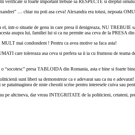
hestii verificate si foarte important trebuie sa RESPECTE si dreptul omulu
l Alexandrei” … chiar nu poti asa ceva! Alexandra era totusi, nepoat
ntr-o situatie de genu in care presa il denigreaza, NU TREBUIE sa
ta asupra lui, familiei lui si ca nu permite asa ceva de la PRESA din t
cea MULT mai condondent ! Pentru ca avea motive sa faca asta!
TI care tolereaza asa ceva si prefera sa ii ia cu frumosu de teama de
 “socotesc” presa TABLOIDA din Romania, asta e bine si foarte bine s
politicienii sunt liberi sa demonstreze ca e adevarat sau ca nu e adevarat! 
i se pataimaginea de niste chesstii scrise pentru interesele cuiva sau pent
u pe altcineva, dar vreau INTEGRITATE de la politicieni, cetateni, presa 