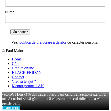
Nume
Ma abonez
Vezi
politica de prelucrare a datelor
cu caracter personal!
© Paul Maior
Home
Cărți
Credite online
BLACK FRIDAY
Contact
Vrei să te ajut ?
Mentor pentru 1 AN
{etoroCFDrisk}% din traderi pierd bani când tranzacționează CFD-
uri. Ar trebui să vă gândiți dacă vă asumați riscul ridicat de a vă
pierde banii.
Learn more