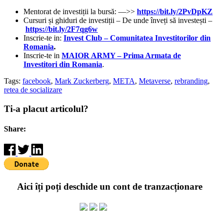
Mentorat de investiții la bursă: —>>
https://bit.ly/2PvDpKZ
Cursuri și ghiduri de investiții – De unde înveți să investești –
https://bit.ly/2F7qg6w
Inscrie-te in:
Invest Club – Comunitatea Investitorilor din
Romania
.
Inscrie-te in
MAIOR ARMY – Prima Armata de
Investitori din Romania
.
Tags:
facebook
,
Mark Zuckerberg
,
META
,
Metaverse
,
rebranding
,
retea de socializare
Ti-a placut articolul?
Share:
Aici îți poți deschide un cont de tranzacționare