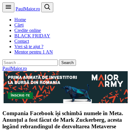
PaulMaior.ro
Home
Cărți
Credite online
BLACK FRIDAY
Contact
Vrei să te ajut ?
Mentor pentru 1 AN
Search
for:
PaulMaior.ro
Compania Facebook își schimbă numele în Meta.
Anunțul a fost făcut de Mark Zuckerberg, acesta
legând rebrandingul de dezvoltarea Metaverse