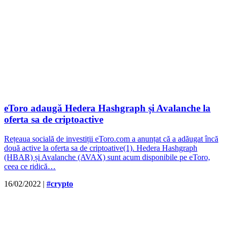
eToro adaugă Hedera Hashgraph și Avalanche la
oferta sa de criptoactive
Rețeaua socială de investiții eToro.com a anunțat că a adăugat încă
două active la oferta sa de criptoative(1). Hedera Hashgraph
(HBAR) și Avalanche (AVAX) sunt acum disponibile pe eToro,
ceea ce ridică…
16/02/2022
|
#crypto