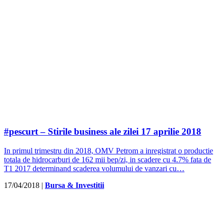
#pescurt – Stirile business ale zilei 17 aprilie 2018
In primul trimestru din 2018, OMV Petrom a inregistrat o productie
totala de hidrocarburi de 162 mii bep/zi, in scadere cu 4.7% fata de
T1 2017 determinand scaderea volumului de vanzari cu…
17/04/2018
|
Bursa & Investitii