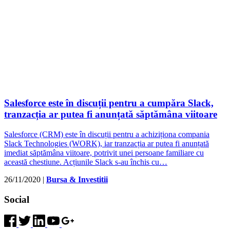
Salesforce este în discuții pentru a cumpăra Slack,
tranzacția ar putea fi anunțată săptămâna viitoare
Salesforce (CRM) este în discuții pentru a achiziționa compania
Slack Technologies (WORK), iar tranzacția ar putea fi anunțată
imediat săptămâna viitoare, potrivit unei persoane familiare cu
această chestiune. Acțiunile Slack s-au închis cu…
26/11/2020
|
Bursa & Investitii
Social