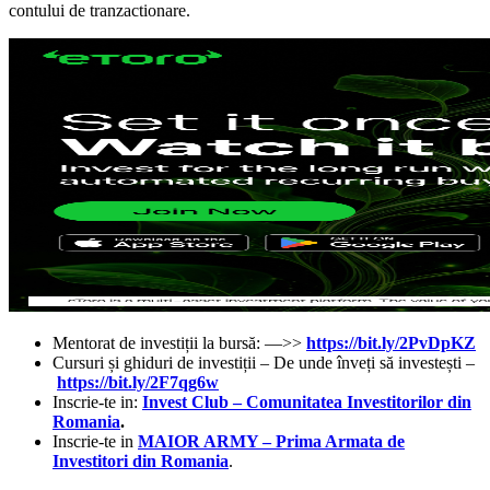
contului de tranzactionare.
Mentorat de investiții la bursă: —>>
https://bit.ly/2PvDpKZ
Cursuri și ghiduri de investiții – De unde înveți să investești –
https://bit.ly/2F7qg6w
Inscrie-te in:
Invest Club – Comunitatea Investitorilor din
Romania
.
Inscrie-te in
MAIOR ARMY – Prima Armata de
Investitori din Romania
.