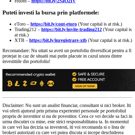
Huobi –
https://bit.ly/2SaO2IV
Puteti investi la bursa prin platformele:
eToro –
https://bit.ly/cont-etoro
(Your capital is at risk.)
Trading212 –
https://bit.ly/invite-trading212
(Your capital is
at risk.)
XTB –
https://bit.ly/inregistrare-xtb
(Your capital is at risk.)
Recomandare: Nu uitati sa aveti un portofoliu diversificat pentru a fi
protejat in caz de situatii mai putin placute in cazul unora dintre
investitiile din portofoliu!
Disclaimer: Nu sunt un analist financiar, consultant si nici broker. Iti
voi oferii ajutorul prin prisma experientei personale pe portofoliul
propriu de investitor si nu de povestitor. Ceea ce vei decide sa faci in
urma discutiei cu mine, este strict responsabilitatea ta. In momentul
in care vei lua decizia sa investesti, iti voi recomanda si o lista de
brokeri autorizati cu care vei putea discuta si incepe deschiderea