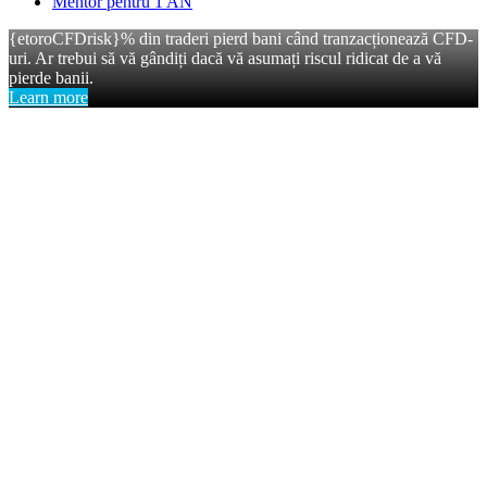
Mentor pentru 1 AN
{etoroCFDrisk}% din traderi pierd bani când tranzacționează CFD-
uri. Ar trebui să vă gândiți dacă vă asumați riscul ridicat de a vă
pierde banii.
Learn more