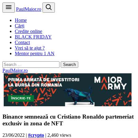
PaulMaior.ro
Home
Cărți
Credite online
BLACK FRIDAY
Contact
Vrei să te ajut ?
Mentor pentru 1 AN
Search
for:
PaulMaior.ro
Binance semnează cu Cristiano Ronaldo parteneriat
exclusiv in zona de NFT
23/06/2022
|
#crypto
| 2,460 views