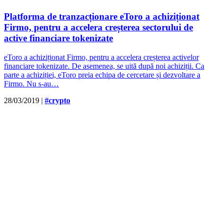
Platforma de tranzacționare eToro a achiziționat
Firmo, pentru a accelera creșterea sectorului de
active financiare tokenizate
eToro a achiziționat Firmo, pentru a accelera creșterea activelor
financiare tokenizate. De asemenea, se uită după noi achiziții. Ca
parte a achiziției, eToro preia echipa de cercetare și dezvoltare a
Firmo. Nu s-au…
28/03/2019
|
#crypto