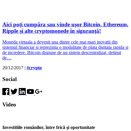
Aici poţi cumpăra sau vinde uşor Bitcoin, Ethereum,
Ripple şi alte cryptomonede în siguranţă!
Moneda virtuala a devenit una dintre cele mai mari inovatii din
sistemul financiar si reprezinta o modalitate de plata digitala rapida si
de incredere. Bitcoin dispune de un sistem descentralizat, detinut
de…
20/12/2017
|
#crypto
Social
Video
Investitiile românilor, între frică şi oportunitate