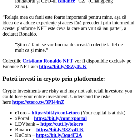
fondatorul și CEO-ul
Binance
“CZ” (Changpeng
Zhao).
“Relația mea cu fanii este foarte importantă pentru mine, așa că
ideea de a aduce experiențe și acces fără precedent prin intermediul
acestei platforme NFT este ceva la care am vrut să iau parte”, a
declarat Ronaldo.
“Știu că fanii se vor bucura de această colecție la fel de
mult ca și mine.”
Colecțiile
Cristiano Ronaldo NFT
vor fi disponibile exclusiv pe
Binance NFT aici
https://bit.ly/38Zy4UK
Puteti investi in crypto prin platformele:
Crypto investments are risky and may not suit retail investors; you
could lose your entire investment. Understand the risks
here
https://etoro.tw/3PI44nZ
eToro –
https://bit.ly/cont-etoro
(Your capital is at risk)
xPortal –
https://bit.ly/cont-xportal
LDVbank –
https://cutt.ly/tokero
Binance –
https://bit.ly/38Zy4UK
KuCoin –
https://bit.ly/3qa4F2A