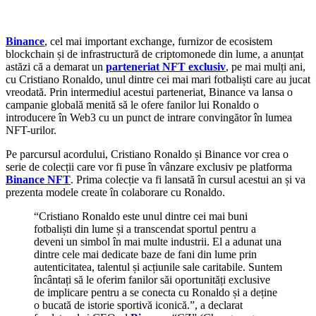
Binance
, cel mai important exchange, furnizor de ecosistem
blockchain și de infrastructură de criptomonede din lume, a anunțat
astăzi că a demarat un
parteneriat NFT exclusiv
, pe mai mulți ani,
cu Cristiano Ronaldo, unul dintre cei mai mari fotbaliști care au jucat
vreodată. Prin intermediul acestui parteneriat, Binance va lansa o
campanie globală menită să le ofere fanilor lui Ronaldo o
introducere în Web3 cu un punct de intrare convingător în lumea
NFT-urilor.
Pe parcursul acordului, Cristiano Ronaldo și Binance vor crea o
serie de colecții care vor fi puse în vânzare exclusiv pe platforma
Binance NFT
. Prima colecție va fi lansată în cursul acestui an și va
prezenta modele create în colaborare cu Ronaldo.
“Cristiano Ronaldo este unul dintre cei mai buni
fotbaliști din lume și a transcendat sportul pentru a
deveni un simbol în mai multe industrii. El a adunat una
dintre cele mai dedicate baze de fani din lume prin
autenticitatea, talentul și acțiunile sale caritabile. Suntem
încântați să le oferim fanilor săi oportunități exclusive
de implicare pentru a se conecta cu Ronaldo și a deține
o bucată de istorie sportivă iconică.”, a declarat