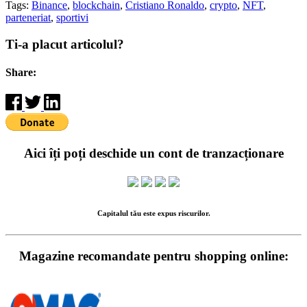
Tags:
Binance
,
blockchain
,
Cristiano Ronaldo
,
crypto
,
NFT
,
parteneriat
,
sportivi
Ti-a placut articolul?
Share:
Aici îți poți deschide un cont de tranzacționare
Capitalul tău este expus riscurilor.
Magazine recomandate pentru shopping online: