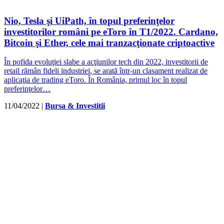
Nio, Tesla şi UiPath, în topul preferinţelor
investitorilor români pe eToro în T1/2022. Cardano,
Bitcoin şi Ether, cele mai tranzacţionate criptoactive
În pofida evoluţiei slabe a acţiunilor tech din 2022, investitorii de
retail rămân fideli industriei, se arată într-un clasament realizat de
aplicaţia de trading eToro. În România, primul loc în topul
preferinţelor…
11/04/2022
|
Bursa & Investitii