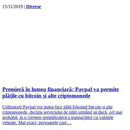
15/11/2019
|
Diverse
Premieră în lumea financiară: Paypal va permite
plățile cu bitcoin și alte criptomonede
Utilizatorii Paypal vor putea face plăți folosind bitcoin și alte
criptomonede, decizia serviciului de plăți urmând să ducă, cel mai
probabil, la o creștere semnificativă a tranzacțiilor cu valutele
virtuale. Mai exact, persoanele care…