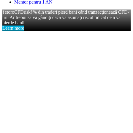
Mentor pentru 1 AN
{etoroCFDrisk}% din traderi pierd bani când tranzacționează CFD-
uri. Ar trebui să vă gândiți dacă vă asumați riscul ridicat de a vă
pierde banii.
Learn more