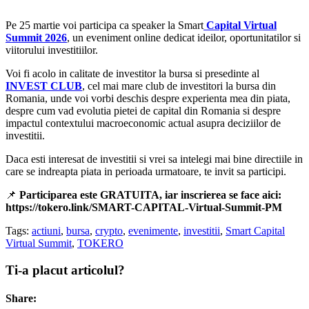
Pe 25 martie voi participa ca speaker la Smart
Capital Virtual
Summit 2026
, un eveniment online dedicat ideilor, oportunitatilor si
viitorului investitiilor.
Voi fi acolo in calitate de investitor la bursa si presedinte al
INVEST CLUB
, cel mai mare club de investitori la bursa din
Romania, unde voi vorbi deschis despre experienta mea din piata,
despre cum vad evolutia pietei de capital din Romania si despre
impactul contextului macroeconomic actual asupra deciziilor de
investitii.
Daca esti interesat de investitii si vrei sa intelegi mai bine directiile in
care se indreapta piata in perioada urmatoare, te invit sa participi.
📌
Participarea este GRATUITA, iar inscrierea se face aici:
https://tokero.link/SMART-CAPITAL-Virtual-Summit-PM
Tags:
actiuni
,
bursa
,
crypto
,
evenimente
,
investitii
,
Smart Capital
Virtual Summit
,
TOKERO
Ti-a placut articolul?
Share: