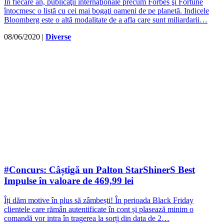
În fiecare an, publicaţii internaţionale precum Forbes şi Fortune
întocmesc o listă cu cei mai bogaţi oameni de pe planetă. Indicele
Bloomberg este o altă modalitate de a afla care sunt miliardarii…
08/06/2020
|
Diverse
#Concurs: Câștigă un Palton StarShinerS Best
Impulse în valoare de 469,99 lei
Îți dăm motive în plus să zâmbești! În perioada Black Friday
clientele care rămân autentificate în cont și plasează minim o
comandă vor intra în tragerea la sorți din data de 2…