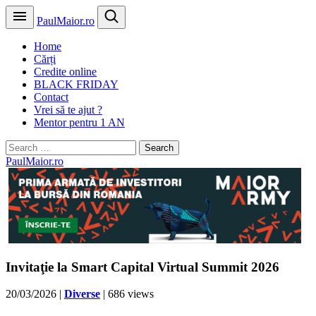
PaulMaior.ro
Home
Cărți
Credite online
BLACK FRIDAY
Contact
Vrei să te ajut ?
Mentor pentru 1 AN
Search
for:
PaulMaior.ro
Invitaţie la Smart Capital Virtual Summit 2026
20/03/2026
|
Diverse
| 686 views