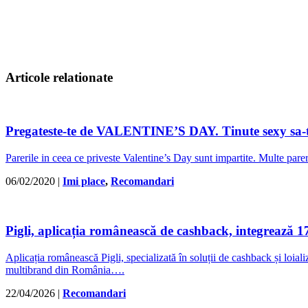
Articole relationate
Pregateste-te de VALENTINE’S DAY. Tinute sexy sa-ti
Parerile in ceea ce priveste Valentine’s Day sunt impartite. Multe parer
06/02/2020
|
Imi place
,
Recomandari
Pigli, aplicația românească de cashback, integrează 
Aplicația românească Pigli, specializată în soluții de cashback și loiali
multibrand din România….
22/04/2026
|
Recomandari