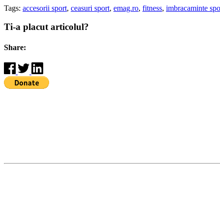
Tags:
accesorii sport
,
ceasuri sport
,
emag.ro
,
fitness
,
imbracaminte spo
Ti-a placut articolul?
Share: