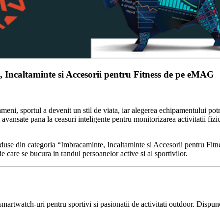
ncaltaminte si Accesorii pentru Fitness de pe eMAG
eni, sportul a devenit un stil de viata, iar alegerea echipamentului potr
 avansate pana la ceasuri inteligente pentru monitorizarea activitatii f
roduse din categoria “Imbracaminte, Incaltaminte si Accesorii pentru Fi
de care se bucura in randul persoanelor active si al sportivilor.
artwatch-uri pentru sportivi si pasionatii de activitati outdoor. Dispu