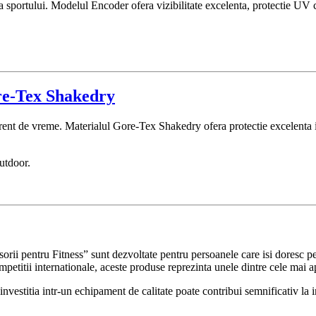
sportului. Modelul Encoder ofera vizibilitate excelenta, protectie UV co
re-Tex Shakedry
rent de vreme. Materialul Gore-Tex Shakedry ofera protectie excelenta imp
outdoor.
i pentru Fitness” sunt dezvoltate pentru persoanele care isi doresc perfo
ompetitii internationale, aceste produse reprezinta unele dintre cele mai a
r, investitia intr-un echipament de calitate poate contribui semnificativ l