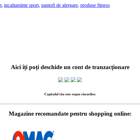
t
,
incaltaminte sport
,
pantofi de alergare
,
produse fitness
Aici îți poți deschide un cont de tranzacționare
Capitalul tău este expus riscurilor.
Magazine recomandate pentru shopping online: