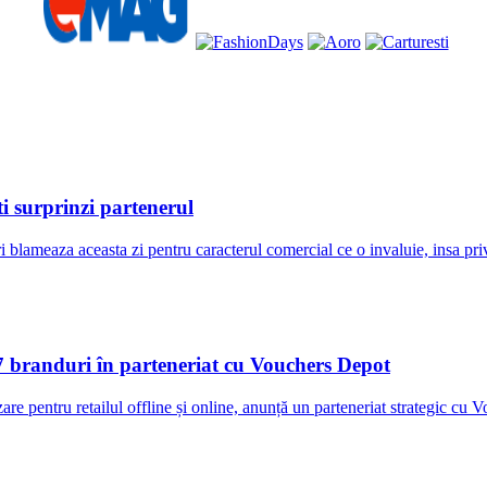
 surprinzi partenerul
i blameaza aceasta zi pentru caracterul comercial ce o invaluie, insa pri
17 branduri în parteneriat cu Vouchers Depot
zare pentru retailul offline și online, anunță un parteneriat strategic cu 