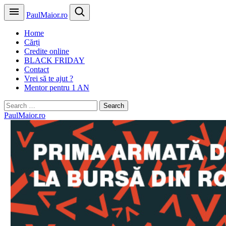
PaulMaior.ro
Home
Cărți
Credite online
BLACK FRIDAY
Contact
Vrei să te ajut ?
Mentor pentru 1 AN
Search
for:
PaulMaior.ro