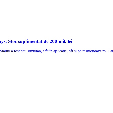
s: Stoc suplimentat de 200 mil. lei
 Startul a fost dat, simultan, atât în aplicație, cât și pe fashiondays.r