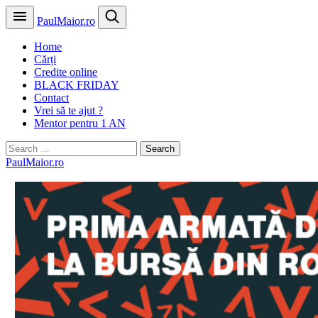
PaulMaior.ro
Home
Cărți
Credite online
BLACK FRIDAY
Contact
Vrei să te ajut ?
Mentor pentru 1 AN
Search
for:
PaulMaior.ro