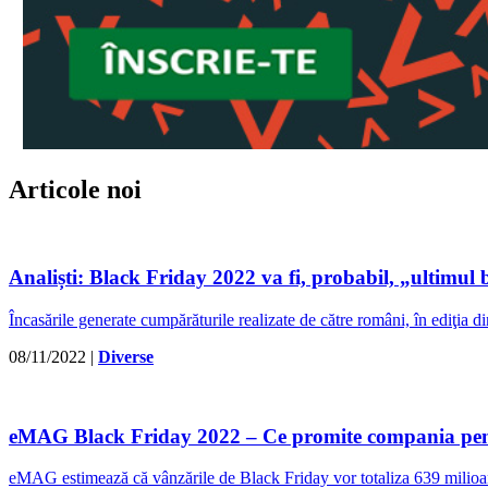
Articole noi
Analiști: Black Friday 2022 va fi, probabil, „ultimul
Încasările generate cumpărăturile realizate de către români, în ediţia 
08/11/2022
|
Diverse
eMAG Black Friday 2022 – Ce promite compania pent
​eMAG estimează că vânzările de Black Friday vor totaliza 639 milioan