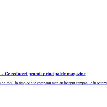
Ce reduceri promit principalele magazine
de 35%, în timp ce alte companii mari au început campaniile în octomb