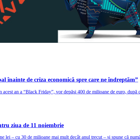
 bal înainte de criza economică spre care ne îndreptăm”
din acest an a “Black Friday”, vor depăşi 400 de milioane de euro, după 
ru ziua de 11 noiembrie
e lei – cu 30 de milioane mai mult decât anul trecut – și spune că num