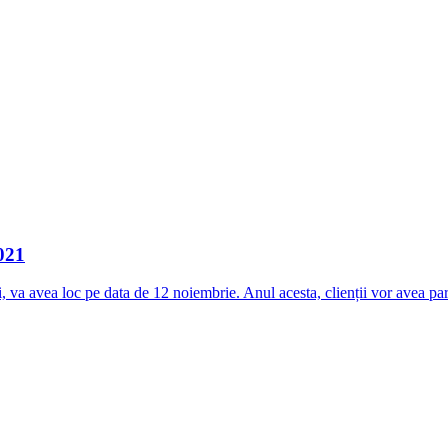
021
va avea loc pe data de 12 noiembrie. Anul acesta, clienții vor avea par