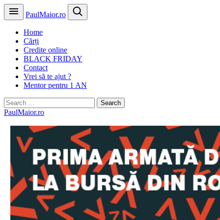
PaulMaior.ro
Home
Cărți
Credite online
BLACK FRIDAY
Contact
Vrei să te ajut ?
Mentor pentru 1 AN
Search
for:
PaulMaior.ro