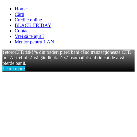
Home
Cărți
Credite online
BLACK FRIDAY
Contact
Vrei să te ajut ?
Mentor pentru 1 AN
{etoroCFDrisk}% din traderi pierd bani când tranzacționează CFD-
uri. Ar trebui să vă gândiți dacă vă asumați riscul ridicat de a vă
pierde banii.
Learn more