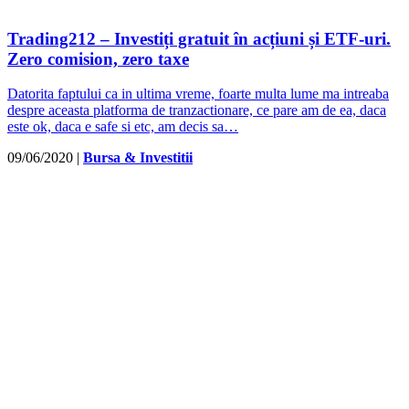
Trading212 – Investiți gratuit în acțiuni și ETF-uri.
Zero comision, zero taxe
Datorita faptului ca in ultima vreme, foarte multa lume ma intreaba
despre aceasta platforma de tranzactionare, ce pare am de ea, daca
este ok, daca e safe si etc, am decis sa…
09/06/2020
|
Bursa & Investitii