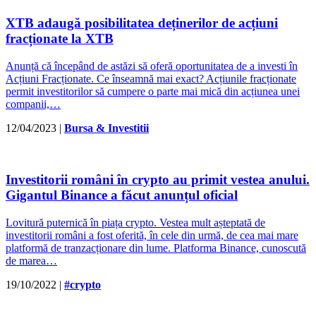
XTB adaugă posibilitatea deținerilor de acțiuni
fracționate la XTB
Anunță că începând de astăzi să oferă oportunitatea de a investi în
Acțiuni Fracționate. Ce înseamnă mai exact? Acțiunile fracționate
permit investitorilor să cumpere o parte mai mică din acțiunea unei
companii,…
12/04/2023
|
Bursa & Investitii
Investitorii români în crypto au primit vestea anului.
Gigantul Binance a făcut anunțul oficial
Lovitură puternică în piața crypto. Vestea mult așteptată de
investitorii români a fost oferită, în cele din urmă, de cea mai mare
platformă de tranzacționare din lume. Platforma Binance, cunoscută
de marea…
19/10/2022
|
#crypto