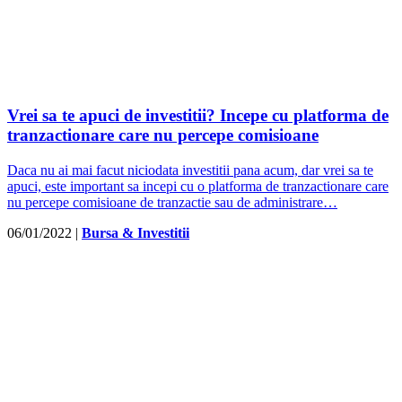
Vrei sa te apuci de investitii? Incepe cu platforma de
tranzactionare care nu percepe comisioane
Daca nu ai mai facut niciodata investitii pana acum, dar vrei sa te
apuci, este important sa incepi cu o platforma de tranzactionare care
nu percepe comisioane de tranzactie sau de administrare…
06/01/2022
|
Bursa & Investitii