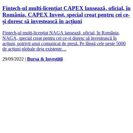
Fintech-ul multi-licențiat CAPEX lansează, oficial, în
România, CAPEX Invest, special creat pentru cei ce-
și doresc să investească în acțiuni
Fintech-ul multi-licențiat NAGA lansează, oficial, în România,
NAGA, special creat pentru cei ce-și doresc să investească în
acțiuni, potrivit unui comunicat de presă. Pe lângă cele peste 5000
de acțiuni globale deja existente…
29/09/2022
|
Bursa & Investitii