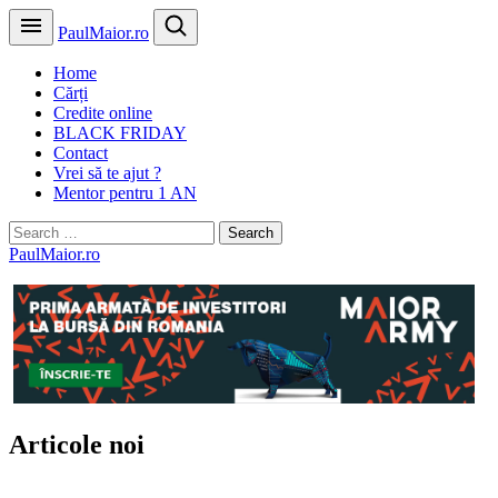
PaulMaior.ro
Home
Cărți
Credite online
BLACK FRIDAY
Contact
Vrei să te ajut ?
Mentor pentru 1 AN
Search
for:
PaulMaior.ro
Articole noi