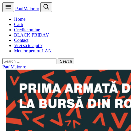
PaulMaior.ro
Home
Cărți
Credite online
BLACK FRIDAY
Contact
Vrei să te ajut ?
Mentor pentru 1 AN
Search
for:
PaulMaior.ro