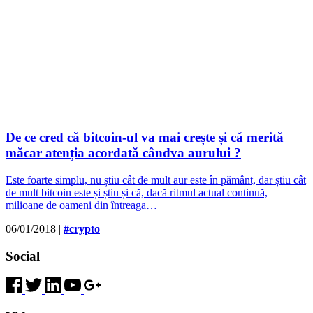
De ce cred că bitcoin-ul va mai crește și că merită
măcar atenția acordată cândva aurului ?
Este foarte simplu, nu știu cât de mult aur este în pământ, dar știu cât
de mult bitcoin este și știu și că, dacă ritmul actual continuă,
milioane de oameni din întreaga…
06/01/2018
|
#crypto
Social