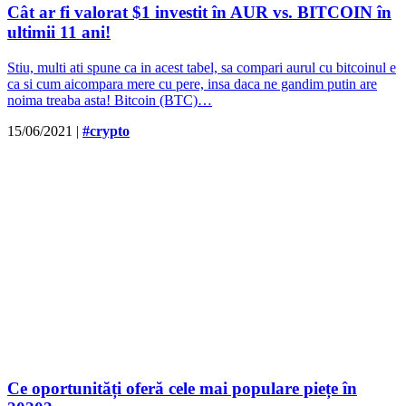
Cât ar fi valorat $1 investit în AUR vs. BITCOIN în
ultimii 11 ani!
Stiu, multi ati spune ca in acest tabel, sa compari aurul cu bitcoinul e
ca si cum aicompara mere cu pere, insa daca ne gandim putin are
noima treaba asta! Bitcoin (BTC)…
15/06/2021
|
#crypto
Ce oportunități oferă cele mai populare piețe în