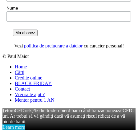
Nume
Ma abonez
Vezi
politica de prelucrare a datelor
cu caracter personal!
© Paul Maior
Home
Cărți
Credite online
BLACK FRIDAY
Contact
Vrei să te ajut ?
Mentor pentru 1 AN
{etoroCFDrisk}% din traderi pierd bani când tranzacționează CFD-
uri. Ar trebui să vă gândiți dacă vă asumați riscul ridicat de a vă
pierde banii.
Learn more