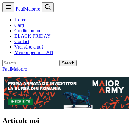
PaulMaior.ro
Home
Cărți
Credite online
BLACK FRIDAY
Contact
Vrei să te ajut ?
Mentor pentru 1 AN
Search
for:
PaulMaior.ro
Articole noi