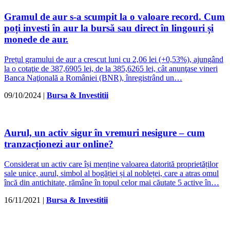
Gramul de aur s-a scumpit la o valoare record. Cum
poți investi în aur la bursă sau direct în lingouri și
monede de aur.
Prețul gramului de aur a crescut luni cu 2,06 lei (+0,53%), ajungând
la o cotaţie de 387,6905 lei, de la 385,6265 lei, cât anunţase vineri
Banca Naţională a României (BNR), înregistrând un…
09/10/2024
|
Bursa & Investitii
Aurul, un activ sigur în vremuri nesigure – cum
tranzacționezi aur online?
Considerat un activ care își menține valoarea datorită proprietăților
sale unice, aurul, simbol al bogăției și al nobleței, care a atras omul
încă din antichitate, rămâne în topul celor mai căutate 5 active în…
16/11/2021
|
Bursa & Investitii