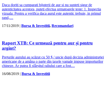
Daca doriti sa cumparati bijuterii de aur si nu sunteti sigur de
autenticitatea acestora, puteti efectua urmatoarele teste: 1. Inspectia
vizuala: Pentru a verifica daca aurul este autentic trebuie, in primul
rand,…
17/11/2019
|
Bursa & Investitii
,
Recomandari
Raport XTB: Ce urmează pentru aur și pentru
argint?
Prețurile aurului au scăzut cu 50 $ / uncie după decizia administrației
americane de a amâna o parte din taxele vamale impuse importurilor
chineze. Ar putea fi sfârșitul raliului care a fost…
16/08/2019
|
Bursa & Investitii