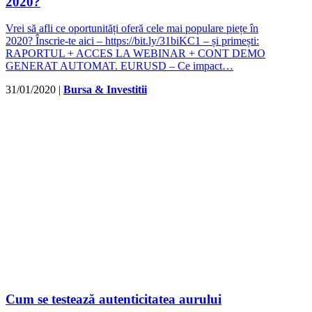
2020?
Vrei să afli ce oportunități oferă cele mai populare piețe în
2020? Înscrie-te aici – https://bit.ly/31biKC1 – și primești:
RAPORTUL + ACCES LA WEBINAR + CONT DEMO
GENERAT AUTOMAT. EURUSD – Ce impact…
31/01/2020
|
Bursa & Investitii
Cum se testează autenticitatea aurului