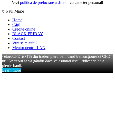
Vezi
politica de prelucrare a datelor
cu caracter personal!
© Paul Maior
Home
Cărți
Credite online
BLACK FRIDAY
Contact
Vrei să te ajut ?
Mentor pentru 1 AN
{etoroCFDrisk}% din traderi pierd bani când tranzacționează CFD-
uri. Ar trebui să vă gândiți dacă vă asumați riscul ridicat de a vă
pierde banii.
Learn more