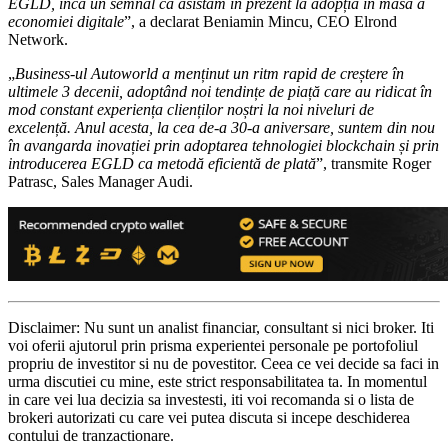
EGLD, încă un semnal că asistăm în prezent la adopția în masă a
economiei digitale
”, a declarat Beniamin Mincu, CEO Elrond
Network.
„
Business-ul Autoworld a menținut un ritm rapid de creștere în
ultimele 3 decenii, adoptând noi tendințe de piață care au ridicat în
mod constant experiența clienților noștri la noi niveluri de
excelență. Anul acesta, la cea de-a 30-a aniversare, suntem din nou
în avangarda inovației prin adoptarea tehnologiei blockchain și prin
introducerea EGLD ca metodă eficientă de plată
”, transmite Roger
Patrasc, Sales Manager Audi.
Disclaimer: Nu sunt un analist financiar, consultant si nici broker. Iti
voi oferii ajutorul prin prisma experientei personale pe portofoliul
propriu de investitor si nu de povestitor. Ceea ce vei decide sa faci in
urma discutiei cu mine, este strict responsabilitatea ta. In momentul
in care vei lua decizia sa investesti, iti voi recomanda si o lista de
brokeri autorizati cu care vei putea discuta si incepe deschiderea
contului de tranzactionare.