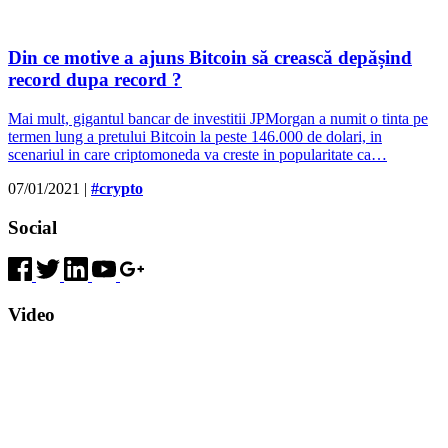
Din ce motive a ajuns Bitcoin să crească depășind
record dupa record ?
Mai mult, gigantul bancar de investitii JPMorgan a numit o tinta pe
termen lung a pretului Bitcoin la peste 146.000 de dolari, in
scenariul in care criptomoneda va creste in popularitate ca…
07/01/2021
|
#crypto
Social
Video