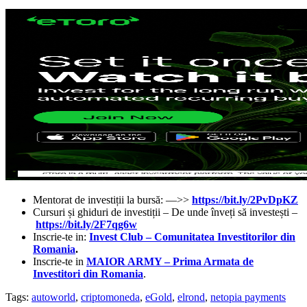
Mentorat de investiții la bursă: —>>
https://bit.ly/2PvDpKZ
Cursuri și ghiduri de investiții – De unde înveți să investești –
https://bit.ly/2F7qg6w
Inscrie-te in:
Invest Club – Comunitatea Investitorilor din
Romania
.
Inscrie-te in
MAIOR ARMY – Prima Armata de
Investitori din Romania
.
Tags:
autoworld
,
criptomoneda
,
eGold
,
elrond
,
netopia payments