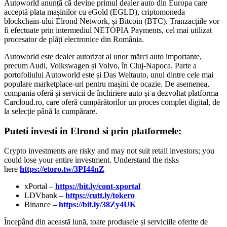
Autoworld anunță că devine primul dealer auto din Europa care
acceptă plata mașinilor cu eGold (EGLD), criptomoneda
blockchain-ului Elrond Network, și Bitcoin (BTC). Tranzacțiile vor
fi efectuate prin intermediul NETOPIA Payments, cel mai utilizat
procesator de plăți electronice din România.
Autoworld este dealer autorizat al unor mărci auto importante,
precum Audi, Volkswagen și Volvo, în Cluj-Napoca. Parte a
portofoliului Autoworld este și Das Weltauto, unul dintre cele mai
populare marketplace-uri pentru mașini de ocazie. De asemenea,
compania oferă și servicii de închiriere auto și a dezvoltat platforma
Carcloud.ro, care oferă cumpărătorilor un proces complet digital, de
la selecție până la cumpărare.
Puteti investi in Elrond si prin platformele:
Crypto investments are risky and may not suit retail investors; you
could lose your entire investment. Understand the risks
here
https://etoro.tw/3PI44nZ
xPortal –
https://bit.ly/cont-xportal
LDVbank –
https://cutt.ly/tokero
Binance –
https://bit.ly/38Zy4UK
Începând din această lună, toate produsele și serviciile oferite de