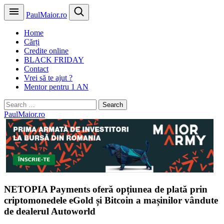
PaulMaior.ro
Home
Cărți
Credite online
BLACK FRIDAY
Contact
Vrei să te ajut ?
Mentor pentru 1 AN
Search
for:
PaulMaior.ro
NETOPIA Payments oferă opțiunea de plată prin
criptomonedele eGold și Bitcoin a mașinilor vândute
de dealerul Autoworld