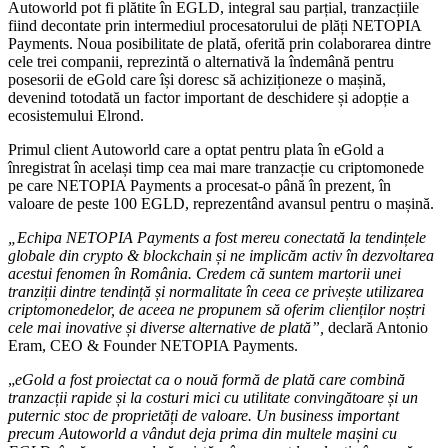
Autoworld pot fi plătite în EGLD, integral sau parțial, tranzacțiile
fiind decontate prin intermediul procesatorului de plăți NETOPIA
Payments. Noua posibilitate de plată, oferită prin colaborarea dintre
cele trei companii, reprezintă o alternativă la îndemână pentru
posesorii de eGold care își doresc să achiziționeze o mașină,
devenind totodată un factor important de deschidere și adopție a
ecosistemului Elrond.
Primul client Autoworld care a optat pentru plata în eGold a
înregistrat în același timp cea mai mare tranzacție cu criptomonede
pe care NETOPIA Payments a procesat-o până în prezent, în
valoare de peste 100 EGLD, reprezentând avansul pentru o mașină.
„Echipa NETOPIA Payments a fost mereu conectată la tendințele
globale din crypto & blockchain și ne implicăm activ în dezvoltarea
acestui fenomen în România. Credem că suntem martorii unei
tranziții dintre tendință și normalitate în ceea ce privește utilizarea
criptomonedelor, de aceea ne propunem să oferim clienților noștri
cele mai inovative și diverse alternative de plată”,
declară Antonio
Eram, CEO & Founder NETOPIA Payments.
„
eGold a fost proiectat ca o nouă formă de plată care combină
tranzacții rapide și la costuri mici cu utilitate convingătoare și un
puternic stoc de proprietăți de valoare. Un business important
precum Autoworld a vândut deja prima din multele mașini cu