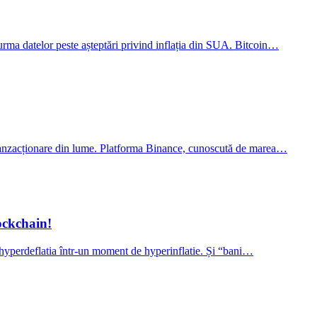
n urma datelor peste așteptări privind inflația din SUA. Bitcoin…
e tranzacționare din lume. Platforma Binance, cunoscută de marea…
ockchain!
ce hyperdeflatia într-un moment de hyperinflatie. Și “bani…