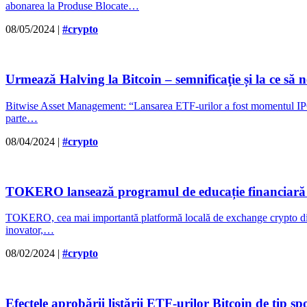
abonarea la Produse Blocate…
08/05/2024
|
#crypto
Urmează Halving la Bitcoin – semnificaţie și la ce să 
Bitwise Asset Management: “Lansarea ETF-urilor a fost momentul IPO a
parte…
08/04/2024
|
#crypto
TOKERO lansează programul de educație financiară ș
TOKERO, cea mai importantă platformă locală de exchange crypto din 
inovator,…
08/02/2024
|
#crypto
Efectele aprobării listării ETF-urilor Bitcoin de tip sp