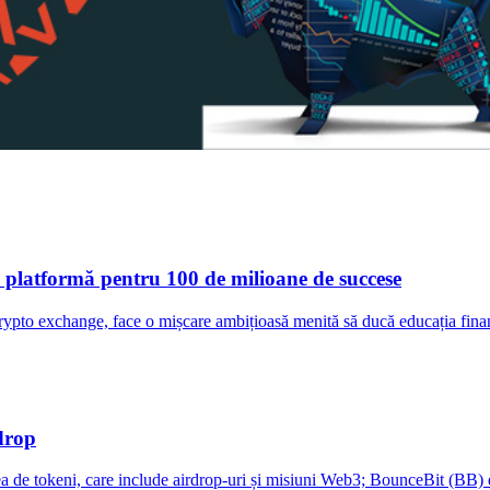
 platformă pentru 100 de milioane de succese
to exchange, face o mișcare ambițioasă menită să ducă educația finan
drop
e tokeni, care include airdrop-uri și misiuni Web3; BounceBit (BB) est