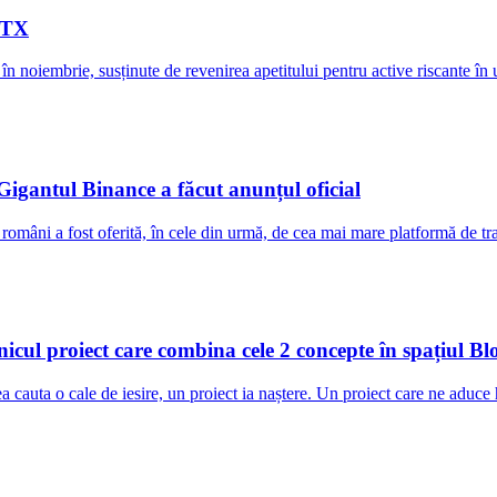
 FTX
, în noiembrie, susținute de revenirea apetitului pentru active riscante î
 Gigantul Binance a făcut anunțul oficial
rii români a fost oferită, în cele din urmă, de cea mai mare platformă d
ul proiect care combina cele 2 concepte în spațiul Bl
ea cauta o cale de iesire, un proiect ia naștere. Un proiect care ne adu