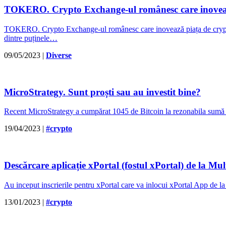
TOKERO. Crypto Exchange-ul românesc care inoveaz
TOKERO. Crypto Exchange-ul românesc care inovează piața de cryp
dintre puținele…
09/05/2023
|
Diverse
MicroStrategy. Sunt proști sau au investit bine?
Recent MicroStrategy a cumpărat 1045 de Bitcoin la rezonabila sumă de 
19/04/2023
|
#crypto
Descărcare aplicație xPortal (fostul xPortal) de la Mul
Au inceput inscrierile pentru xPortal care va inlocui xPortal App de 
13/01/2023
|
#crypto