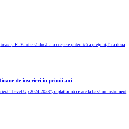
» şi ETF-urile să ducă la o creştere puternică a preţului, în a doua
ne de înscrieri în primii ani
rieră “Level Up 2024-2028“, o platformă ce are la bază un instrument