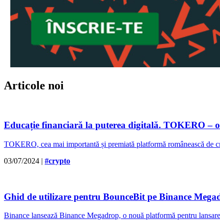
Articole noi
Educație financiară la puterea digitală. TOKERO – o
TOKERO, cea mai importantă și premiată platformă românească de cryp
03/07/2024
|
#crypto
Ghid de utilizare pentru BounceBit pe Binance Mega
Binance lansează Binance Megadrop, o nouă platformă pentru lansarea d