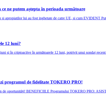
 la ce ne putem aștepta în perioada următoare
Putin si apropiatilor lui au fost inghetate de catre UE, si cum EVIDENT
le 12 luni?
ţiuni şi în criptoactive în următoarele 12 luni, potrivit unui sondaj rece
zi programul de fidelitate TOKERO PRO!
lect, plin de oportunități! BENEFICIILE Programului TOKERO PR