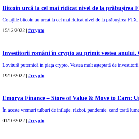
Bitcoin urcă la cel mai ridicat nivel de la prăbușirea
Cotațiile bitcoin au urcat la cel mai ridicat nivel de la prăbușirea FTX
15/12/2022
|
#crypto
Investitorii români în crypto au primit vestea anului.
Lovitură puternică în piața crypto. Vestea mult așteptată de investito
19/10/2022
|
#crypto
Emorya Finance – Store of Value & Move to Earn: Unic
În aceste vremuri tulburi de inflație, război, pandemie, cand toată lum
01/10/2022
|
#crypto