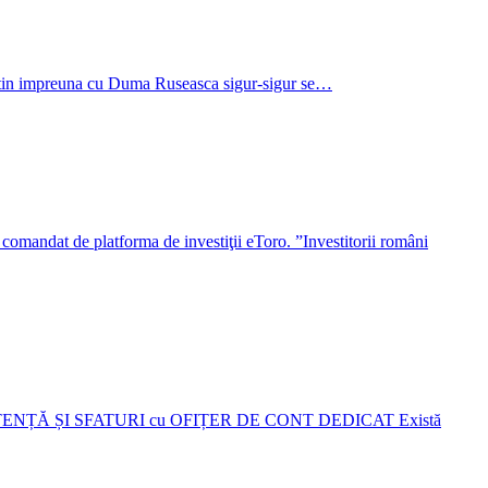
 Putin impreuna cu Duma Ruseasca sigur-sigur se…
nt comandat de platforma de investiţii eToro. ”Investitorii români
O: ASISTENȚĂ ȘI SFATURI cu OFIȚER DE CONT DEDICAT Există