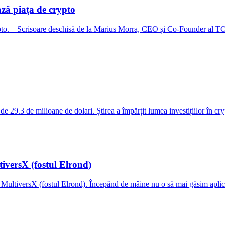
ă piața de crypto
to. – Scrisoare deschisă de la Marius Morra, CEO și Co-Founder a
29.3 de milioane de dolari. Știrea a împărțit lumea investițiilor în cr
tiversX (fostul Elrond)
la MultiversX (fostul Elrond). Începând de mâine nu o să mai găsim apli