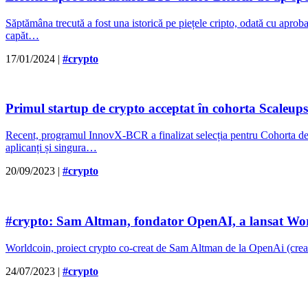
Săptămâna trecută a fost una istorică pe piețele cripto, odată cu apro
capăt…
17/01/2024
|
#crypto
Primul startup de crypto acceptat în cohorta Scaleu
Recent, programul InnovX-BCR a finalizat selecția pentru Cohorta de
aplicanți și singura…
20/09/2023
|
#crypto
#crypto: Sam Altman, fondator OpenAI, a lansat Worldc
Worldcoin, proiect crypto co-creat de Sam Altman de la OpenAi (creat
24/07/2023
|
#crypto