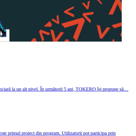
ciară la un alt nivel. În următorii 5 ani, TOKERO își propune să…
e primul proiect din program. Utilizatorii pot participa prin