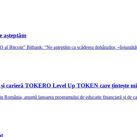
ne așteptăm
l Bitcoin” Bitbank: “Ne aşteptăm ca scăderea dobânzilor, «înjumătăţirea
i carieră TOKERO Level Up TOKEN care țintește milioa
România, anunță lansarea programului de educație financiară și de ca
ot