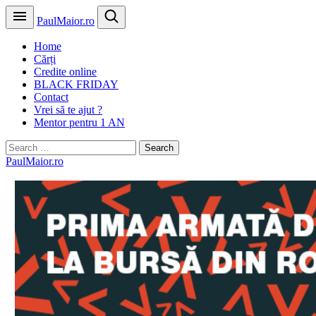
PaulMaior.ro
Home
Cărți
Credite online
BLACK FRIDAY
Contact
Vrei să te ajut ?
Mentor pentru 1 AN
Search
for:
PaulMaior.ro