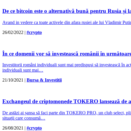
De ce bitcoin este o alternativă bună pentru Rusia și
Avand in vedere ca toate activele din afara rusiei ale lui Vladimir 
26/02/2022
|
#crypto
În ce domenii vor să investească românii în următoare
Investitorii români individuali sunt mai predispuşi să investească în ac
individuali sunt mai…
21/10/2021
|
Bursa & Investitii
Exchangeul de criptomonede TOKERO lansează de a
De astăzi ai șansa să faci parte din TOKERO PRO, un club se
situații care consumă…
26/08/2021
|
#crypto