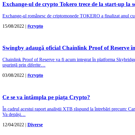
Exchange-ul de crypto Tokero trece de la start-up la s
Exchange-ul românesc de criptomonede TOKERO a finalizat anul cu o c
15/08/2022
|
#crypto
Swingby adaugă oficial Chainlink Proof of Reserve î
Chainlink Proof of Reserve va fi acum integrat în platforma Skybridge 
ușurință prin diferite…
03/08/2022
|
#crypto
Ce se va întâmpla pe piața Crypto?
În cadrul acestui raport analiștii XTB răspund la întrebări precum: Ca
Va depăși…
12/04/2022
|
Diverse