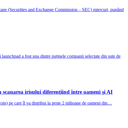
 americane (Securities and Exchange Commission – SEC) miercuri, punând
unchpad a fost una dintre puținele companii selectate din sute de
scanarea irisului diferenţiind între oameni şi AI
n) pe care îl va distribui la peste 2 milioane de oameni din…