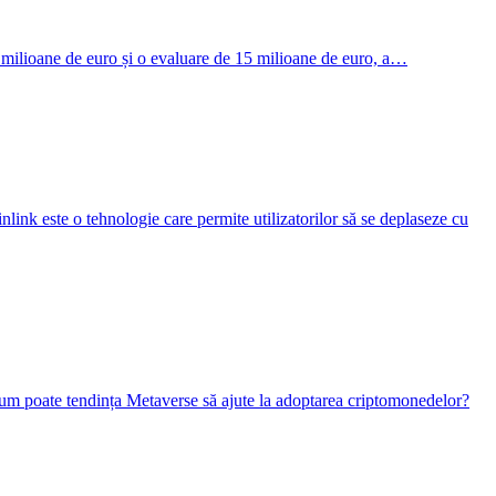
milioane de euro și o evaluare de 15 milioane de euro, a…
ink este o tehnologie care permite utilizatorilor să se deplaseze cu
 Cum poate tendința Metaverse să ajute la adoptarea criptomonedelor?