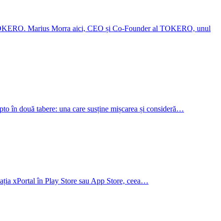
l TOKERO. Marius Morra aici, CEO și Co-Founder al TOKERO, unul
ypto în două tabere: una care susține mișcarea și consideră…
cația xPortal în Play Store sau App Store, ceea…