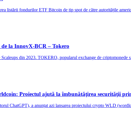
barea listării fondurilor ETF Bitcoin de tip spot de către autoritățile
ps de la InnovX-BCR – Tokero
 Scaleups din 2023. TOKERO, popularul exchange de criptomonede si la
oin: Proiectul ajută la îmbunătăţirea securităţii prin 
orul ChatGPT), a anunțat azi lansarea proiectului crypto WLD (wordlcoi